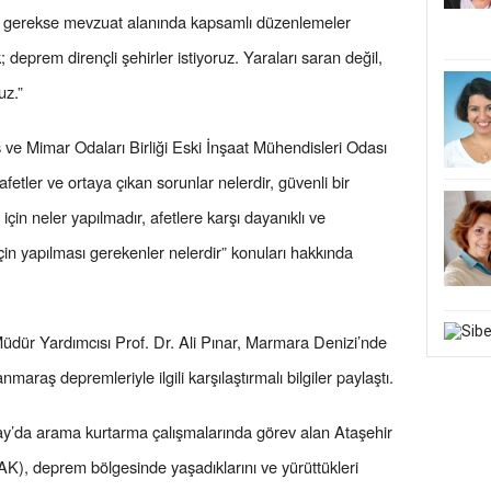
l gerekse mevzuat alanında kapsamlı düzenlemeler
k; deprem dirençli şehirler istiyoruz. Yaraları saran değil,
uz.”
ve Mimar Odaları Birliği Eski İnşaat Mühendisleri Odası
tler ve ortaya çıkan sorunlar nelerdir, güvenli bir
in neler yapılmadır, afetlere karşı dayanıklı ve
için yapılması gerekenler nelerdir” konuları hakkında
üdür Yardımcısı Prof. Dr. Ali Pınar, Marmara Denizi’nde
ş depremleriyle ilgili karşılaştırmalı bilgiler paylaştı.
tay’da arama kurtarma çalışmalarında görev alan Ataşehir
K), deprem bölgesinde yaşadıklarını ve yürüttükleri