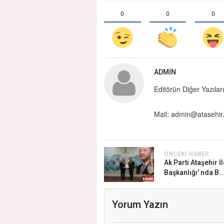
0
0
0
ADMIN
Editörün Diğer Yazıları
Mail:
admin@atasehir.
ÖNCEKI HABER
Ak Parti Ataşehir İ
Başkanlığı' nda B..
Yorum Yazın