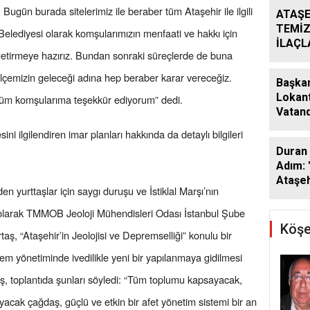
Bugün burada sitelerimiz ile beraber tüm Ataşehir ile ilgili
ATAŞE
TEMİZ
Belediyesi olarak komşularımızın menfaati ve hakkı için
İLAÇ
etirmeye hazırız. Bundan sonraki süreçlerde de buna
ÇALIŞ
ARALI
 İlçemizin geleceği adına hep beraber karar vereceğiz.
Başkan
Lokant
n tüm komşularıma teşekkür ediyorum” dedi.
Vatand
Araya 
ni ilgilendiren imar planları hakkında da detaylı bilgileri
Duran 
Adım: 
Ataşeh
 yurttaşlar için saygı duruşu ve İstiklal Marşı’nın
olarak TMMOB Jeoloji Mühendisleri Odası İstanbul Şube
Köşe
, “Ataşehir’in Jeolojisi ve Depremselliği” konulu bir
m yönetiminde ivedilikle yeni bir yapılanmaya gidilmesi
, toplantıda şunları söyledi: “Tüm toplumu kapsayacak,
ayacak çağdaş, güçlü ve etkin bir afet yönetim sistemi bir an