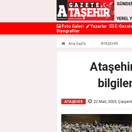
GÜNDE
YEREL 
Foto Galeri
Yazarlar
E-Gazet
Biyografiler
Ana Sayfa
ATAŞEHİR
Ataşehir
bilgil
22 Mart, 2023, Çarşam
ATAŞEHİR