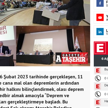
S
A
L
T
 Şubat 2023 tarihinde gerçekleşen, 11
rce cana mal olan depremlerin ardından
hir halkını bilinçlendirmek, olası deprem
tedbir almak amacıyla “Deprem ve
ıları gerçekleştirmeye başladı. Bu
Mart Salı akşamı Ataşehir Belediye