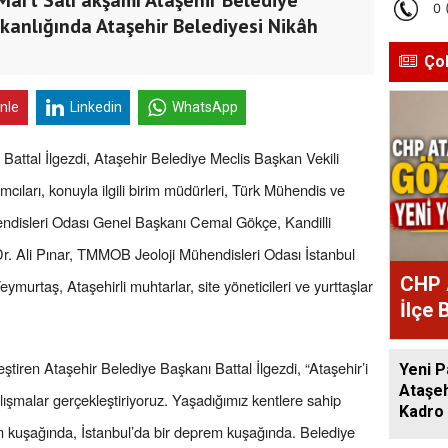
şkanlığında Ataşehir Belediyesi Nikâh
Ço
inle
Linkedin
WhatsApp
Battal İlgezdi, Ataşehir Belediye Meclis Başkan Vekili
ıları, konuyla ilgili birim müdürleri, Türk Mühendis ve
hendisleri Odası Genel Başkanı Cemal Gökçe, Kandilli
r. Ali Pınar, TMMOB Jeoloji Mühendisleri Odası İstanbul
CHP 
urtaş, Ataşehirli muhtarlar, site yöneticileri ve yurttaşlar
İlçe 
Atan
ştiren Ataşehir Belediye Başkanı Battal İlgezdi, “Ataşehir’i
Yeni P
Ataşeh
lışmalar gerçekleştiriyoruz. Yaşadığımız kentlere sahip
Kadro 
m kuşağında, İstanbul’da bir deprem kuşağında. Belediye