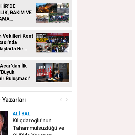
HİR'DE
LİK, BAKIM VE
LAMA
MALARI
KSIZ SÜRÜYOR
 Vekilleri Kent
ası'nda
aşlarla Bir
Geldi
Acar'dan İlk
"Büyük
ir Buluşması"
 Yazarları
ALİ BAL
Kılıçdaroğlu'nun
Tahammülsüzlüğü ve