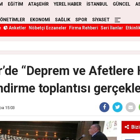
M
EĞİTİM
ATAŞEHİR
YEREL HABER
İSTANBUL
GÜNCEL
A
YÖNETİMLER
EKONOMİ
SAĞLIK
SPOR
SİYASET
e
Anketler
Nöbetçi Eczaneler
Firma Rehberi
Seri İlanlar
Etkinli
’de “Deprem ve Afetlere 
endirme toplantısı gerçekleş
ba 15:03
Biz