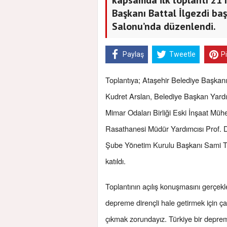
Başkanı Battal İlgezdi ba
Salonu’nda düzenlendi.
Paylaş
Tweetle
P
Toplantıya; Ataşehir Belediye Başkanı 
Kudret Arslan, Belediye Başkan Yardımc
Mimar Odaları Birliği Eski İnşaat Mü
Rasathanesi Müdür Yardımcısı Prof. D
Şube Yönetim Kurulu Başkanı Sami Teym
katıldı.
Toplantının açılış konuşmasını gerçekle
depreme dirençli hale getirmek için ça
çıkmak zorundayız. Türkiye bir depre