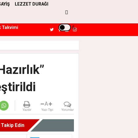
SAYİŞ
LEZZET DURAĞI
k Takvimi
Hazırlık”
tirildi
A
Yazdır
Yazı Tipi
Yorumlar
i Takip Edin