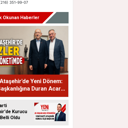
k Okunan Haberler
Ataşehir'de Yeni Dönem:
Başkanlığına Duran Acar
dı
arti
ir'de Kurucu
Belli Oldu