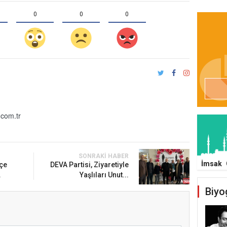
0
0
0
com.tr
SONRAKI HABER
İmsak
lçe
DEVA Partisi, Ziyaretiyle
.
Yaşlıları Unut...
Biyo