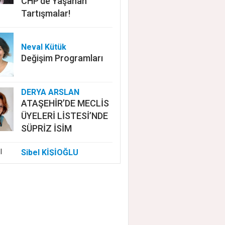
CHP'de Yaşanan
Tartışmalar!
Neval Kütük
Değişim Programları
DERYA ARSLAN
ATAŞEHİR’DE MECLİS
ÜYELERİ LİSTESİ’NDE
SÜPRİZ İSİM
Sibel KİŞİOĞLU
EUROVISION'DA
NELER OLUYOR?