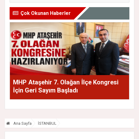
Çok Okunan Haberler
MHP Ataşehir 7. Olağan İlçe Kongresi
İçin Geri Sayım Başladı
Ana Sayfa
İSTANBUL