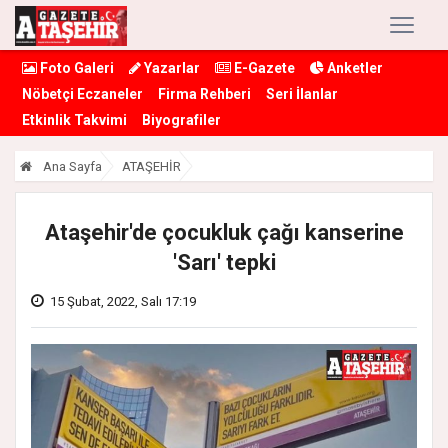
Foto Galeri
Yazarlar
E-Gazete
Anketler
Nöbetçi Eczaneler
Firma Rehberi
Seri İlanlar
Etkinlik Takvimi
Biyografiler
Ana Sayfa
ATAŞEHİR
Ataşehir'de çocukluk çağı kanserine
'Sarı' tepki
15 Şubat, 2022, Salı 17:19