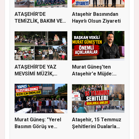
ATAŞEHİR'DE
Ataşehir Basınından
TEMİZLİK, BAKIM VE
Hayırlı Olsun Ziyareti
İLAÇLAMA ÇALIŞ...
ATAŞEHİR’DE YAZ
Murat Güneş'ten
MEVSİMİ MÜZİK,
Ataşehir'e Müjde:
SİNEMA VE ŞENL...
İmar Planla...
Murat Güneş: "Yerel
Ataşehir, 15 Temmuz
Basının Görüş ve
Şehitlerini Dualarla
Eleştiri...
Andı...