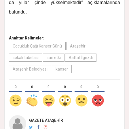
da yıllar içinde yükselmektedir” açıklamalarında
bulundu.
Anahtar Kelimeler:
Çocukluk Çağı Kanser Günü
Ataşehir
sokak tabelası
sarı etki
Battal İlgezdi
Ataşehir Belediyesi
kanser
0
0
0
0
0
0
GAZETE ATAŞEHIR