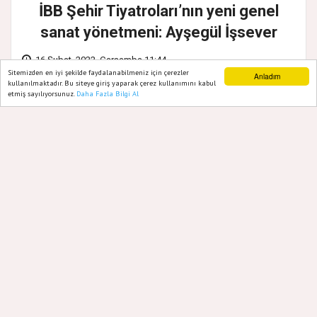
İBB Şehir Tiyatroları’nın yeni genel
sanat yönetmeni: Ayşegül İşsever
16 Şubat, 2022, Çarşamba 11:44
Sitemizden en iyi şekilde faydalanabilmeniz için çerezler
Anladım
kullanılmaktadır. Bu siteye giriş yaparak çerez kullanımını kabul
etmiş sayılıyorsunuz.
Daha Fazla Bilgi Al
Ana Sayfa
Web TV
Foto Galeri
Yazarlar
İBB Şehir Tiyatroları’nda Genel Sanat
Yönetmenliği görevine Ayşegül İşsever
getirildi. Kurumda yıllardır oyuncu olarak