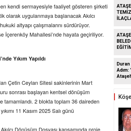
n kendi sermayesiyle faaliyet gösteren şirketi
ATAŞE
TEMİZ
tik olarak uygulanmaya başlanacak Akılcı
İLAÇ
ukuki altyapı çalışmalarını sürdürüyor.
ÇALIŞ
ARALI
e İçerenköy Mahallesi’nde hayata geçiriliyor.
ATAŞE
BELED
EĞİTİ
DESTE
i’nde Yıkım Yapıldı
DÖNE
Duran 
SÜRÜ
Adım: 
Ataşeh
an Çetin Ceylan Sitesi sakinlerinin Mart
vuru sonrası başlayan kentsel dönüşüm
Köşe
nde tamamlandı. 2 blokta toplam 36 daireden
ın yıkımı 11 Kasım 2025 Salı günü
 Akılcı Dönüşüm Dosyası kapsamında proje,