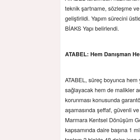
teknik şartname, sözleşme ve fi
geliştirildi. Yapım sürecini üst
BİAKS Yapı belirlendi.
ATABEL: Hem Danışman He
ATABEL, süreç boyunca hem yü
sağlayacak hem de malikler adı
korunması konusunda garantör
aşamasında şeffaf, güvenli ve 
Marmara Kentsel Dönüşüm Gen
kapsamında daire başına 1 mi
toplam 2 blokta 48 daire inşa 