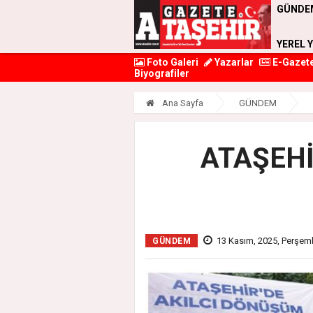
GÜNDE
YEREL 
Foto Galeri
Yazarlar
E-Gazet
Biyografiler
Ana Sayfa
GÜNDEM
ATAŞEHİ
13 Kasım, 2025, Perşem
GÜNDEM