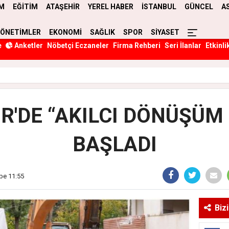
M
EĞİTİM
ATAŞEHİR
YEREL HABER
İSTANBUL
GÜNCEL
A
YÖNETİMLER
EKONOMİ
SAĞLIK
SPOR
SİYASET
e
Anketler
Nöbetçi Eczaneler
Firma Rehberi
Seri İlanlar
Etkinli
R'DE “AKILCI DÖNÜŞÜM
BAŞLADI
be 11:55
Biz