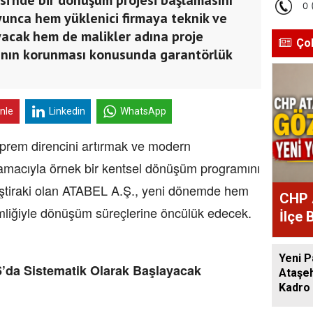
yunca hem yüklenici firmaya teknik ve
yacak hem de malikler adına proje
Ço
rının korunması konusunda garantörlük
inle
Linkedin
WhatsApp
deprem direncini artırmak ve modern
amacıyla örnek bir kentsel dönüşüm programını
 iştiraki olan ATABEL A.Ş., yeni dönemde hem
CHP 
liğiyle dönüşüm süreçlerine öncülük edecek.
İlçe 
Atan
Yeni P
’da Sistematik Olarak Başlayacak
Ataşeh
Kadro 