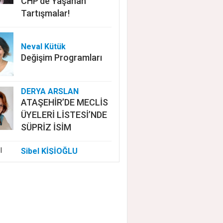
CHP'de Yaşanan
Tartışmalar!
Neval Kütük
Değişim Programları
DERYA ARSLAN
ATAŞEHİR’DE MECLİS
ÜYELERİ LİSTESİ’NDE
SÜPRİZ İSİM
Sibel KİŞİOĞLU
EUROVISION'DA
NELER OLUYOR?