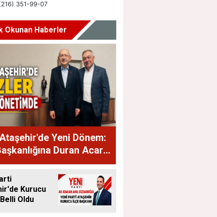
k Okunan Haberler
Ataşehir'de Yeni Dönem:
Başkanlığına Duran Acar
dı
arti
ir'de Kurucu
Belli Oldu