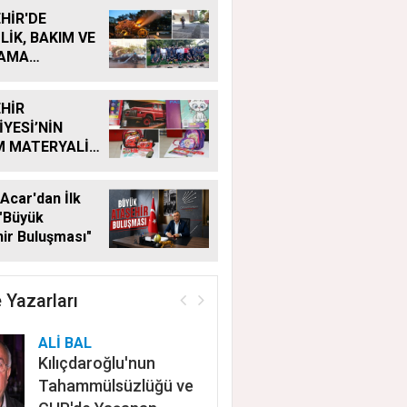
HİR'DE
LİK, BAKIM VE
LAMA
MALARI
KSIZ SÜRÜYOR
HİR
İYESİ’NİN
M MATERYALİ
Ğİ YENİ
MDE DE
Acar'dan İlk
YOR
"Büyük
ir Buluşması"
 Yazarları
ALİ BAL
Kılıçdaroğlu'nun
Tahammülsüzlüğü ve