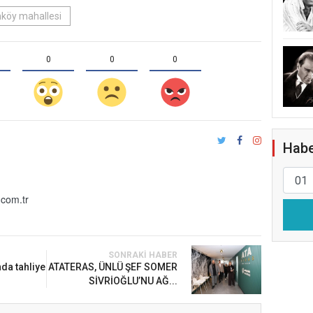
nköy mahallesi
0
0
0
Habe
com.tr
SONRAKI HABER
da tahliye
ATATERAS, ÜNLÜ ŞEF SOMER
SİVRİOĞLU’NU AĞ...