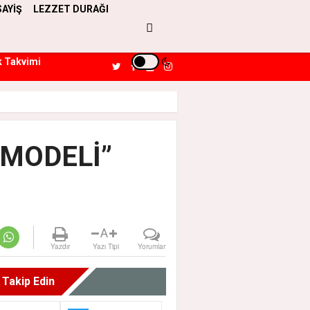
SAYİŞ
LEZZET DURAĞI
k Takvimi
 MODELİ”
A
Yazdır
Yazı Tipi
Yorumlar
i Takip Edin