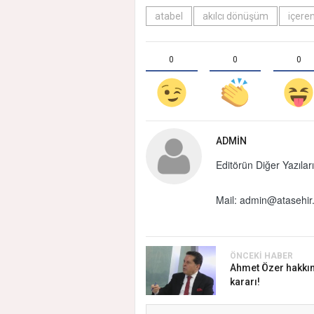
atabel
akılcı dönüşüm
içere
0
0
0
ADMIN
Editörün Diğer Yazıları
Mail:
admin@atasehir.
ÖNCEKI HABER
Ahmet Özer hakkın
kararı!