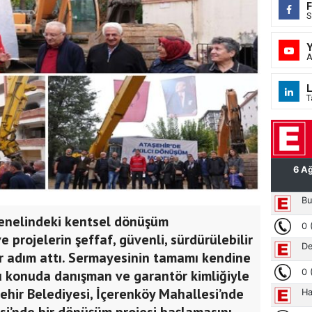
S
A
L
T
 genelindeki kentsel dönüşüm
e projelerin şeffaf, güvenli, sürdürülebilir
r adım attı. Sermayesinin tamamı kendine
 bu konuda danışman ve garantör kimliğiyle
ehir Belediyesi, İçerenköy Mahallesi’nde
esi’nde bir dönüşüm projesi başlamasını