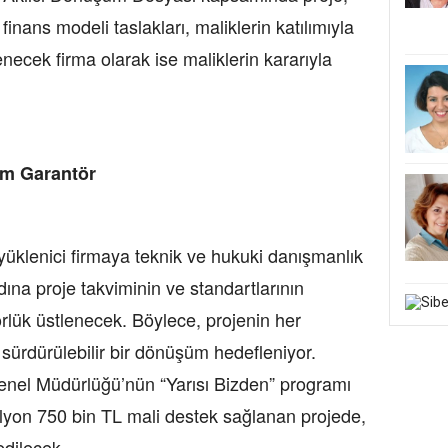
nans modeli taslakları, maliklerin katılımıyla
lenecek firma olarak ise maliklerin kararıyla
m Garantör
klenici firmaya teknik ve hukuki danışmanlık
na proje takviminin ve standartlarının
lük üstlenecek. Böylece, projenin her
sürdürülebilir bir dönüşüm hedefleniyor.
el Müdürlüğü’nün “Yarısı Bizden” programı
lyon 750 bin TL mali destek sağlanan projede,
edilecek.