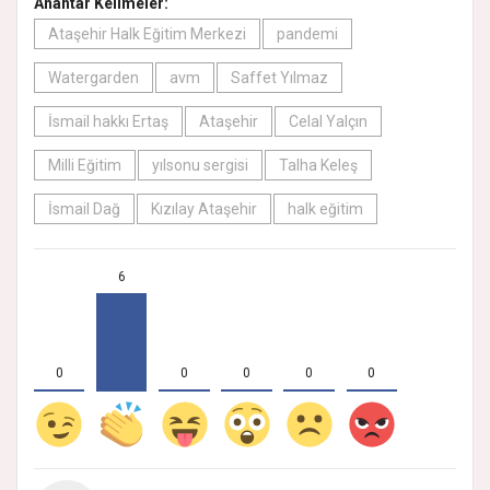
Anahtar Kelimeler:
Ataşehir Halk Eğitim Merkezi
pandemi
Watergarden
avm
Saffet Yılmaz
İsmail hakkı Ertaş
Ataşehir
Celal Yalçın
Milli Eğitim
yılsonu sergisi
Talha Keleş
İsmail Dağ
Kızılay Ataşehir
halk eğitim
6
0
0
0
0
0