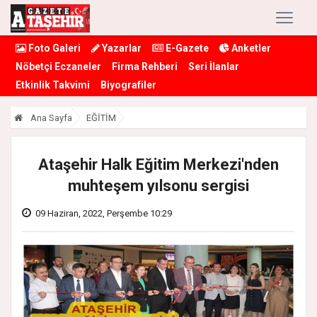
Foto Galeri
Yazarlar
E-Gazete
Anketler
Nöbetçi Eczaneler
Firma Rehberi
Seri İlanlar
Etkinlik Takvimi
Biyografiler
Ana Sayfa
EĞİTİM
Ataşehir Halk Eğitim Merkezi'nden
muhteşem yılsonu sergisi
09 Haziran, 2022, Perşembe 10:29