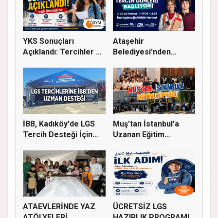
YKS Sonuçları
Ataşehir
Açıklandı: Tercihler 29
Belediyesi'nden
Temmuz'...
Üniversite Tercihi Y...
İBB, Kadıköy'de LGS
Muş’tan İstanbul’a
Tercih Desteği İçin
Uzanan Eğitim
Danı...
Köprüsü
ATAEVLERİNDE YAZ
ÜCRETSİZ LGS
ATÖLYELERİ
HAZIRLIK PROGRAMI