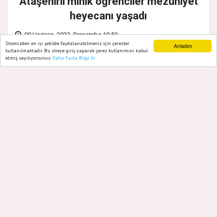
Ataşehirli minik öğrenciler mezuniyet
heyecanı yaşadı
09 Haziran, 2022, Perşembe 10:59
Sitemizden en iyi şekilde faydalanabilmeniz için çerezler
Anladım
kullanılmaktadır. Bu siteye giriş yaparak çerez kullanımını kabul
etmiş sayılıyorsunuz.
Daha Fazla Bilgi Al
Ana Sayfa
Web TV
Foto Galeri
Yazarlar
Ataşehir Belediyesi, Gündüz
Bakımevleri’nde eğitim - öğretim gören
çocuklara yönelik muhteşem bir yıl sonu
gösterisi düzenledi. Mustafa Saffet