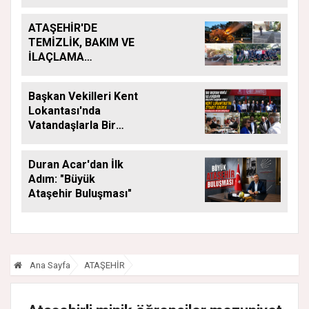
ATAŞEHİR'DE
TEMİZLİK, BAKIM VE
İLAÇLAMA
ÇALIŞMALARI
ARALIKSIZ SÜRÜYOR
Başkan Vekilleri Kent
Lokantası'nda
Vatandaşlarla Bir
Araya Geldi
Duran Acar'dan İlk
Adım: "Büyük
Ataşehir Buluşması"
Ana Sayfa
ATAŞEHİR