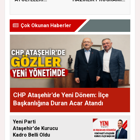
BAŞLIYOR
KAYITLARI BAŞL...
Çok Okunan Haberler
CHP Ataşehir'de Yeni Dönem: İlçe
Başkanlığına Duran Acar Atandı
Yeni Parti
Ataşehir'de Kurucu
Kadro Belli Oldu