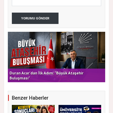
YORUMU GÖNDER
rla
Duran Acar'dan İlk Adım: "Büyük Ataşehir
AT
Buluşması"
DE
Benzer Haberler