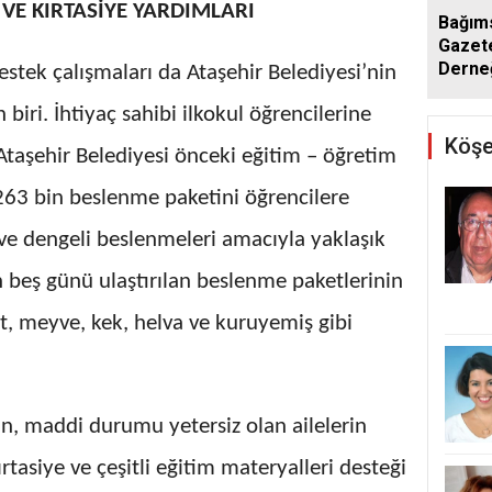
VE KIRTASİYE YARDIMLARI
Bağım
Gazete
Derne
estek çalışmaları da Ataşehir Belediyesi’nin
Yenid
biri. İhtiyaç sahibi ilkokul öğrencilerine
Köşe
Ataşehir Belediyesi önceki eğitim – öğretim
63 bin beslenme paketini öğrencilere
ı ve dengeli beslenmeleri amacıyla yaklaşık
 beş günü ulaştırılan beslenme paketlerinin
üt, meyve, kek, helva ve kuruyemiş gibi
an, maddi durumu yetersiz olan ailelerin
rtasiye ve çeşitli eğitim materyalleri desteği