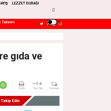
SAYİŞ
LEZZET DURAĞI
k Takvimi
re gıda ve
A
Yazdır
Yazı Tipi
Yorumlar
i Takip Edin