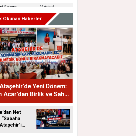
k Okunan Haberler
Ataşehir’de Yeni Dönem:
 Acar’dan Birlik ve Saha
jı
a’dan Net
: “Sabaha
Ataşehir’i
eceğiz”