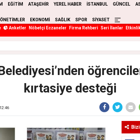
M
EĞİTİM
ATAŞEHİR
YEREL HABER
İSTANBUL
GÜNCEL
A
YÖNETİMLER
EKONOMİ
SAĞLIK
SPOR
SİYASET
e
Anketler
Nöbetçi Eczaneler
Firma Rehberi
Seri İlanlar
Etkinli
Belediyesi’nden öğrencile
kırtasiye desteği
12:46
Biz