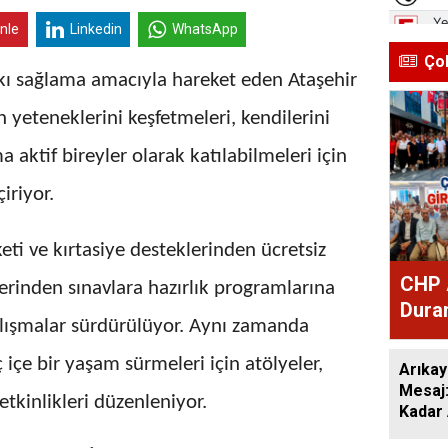
inle
Linkedin
WhatsApp
Ço
atkı sağlama amacıyla hareket eden Ataşehir
in yeteneklerini keşfetmeleri, kendilerini
 aktif bireyler olarak katılabilmeleri için
iriyor.
i ve kırtasiye desteklerinden ücretsiz
CHP 
erinden sınavlara hazırlık programlarına
Duran
alışmalar sürdürülüyor. Aynı zamanda
Mesa
ç içe bir yaşam sürmeleri için atölyeler,
Arıkay
Mesaj
 etkinlikleri düzenleniyor.
Kadar 
Düşün