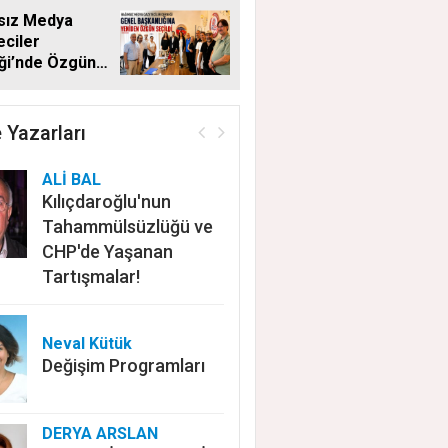
sız Medya
ciler
ği’nde Özgün
en Başkan
 Yazarları
ALİ BAL
Kılıçdaroğlu'nun
Tahammülsüzlüğü ve
CHP'de Yaşanan
Tartışmalar!
Neval Kütük
Değişim Programları
DERYA ARSLAN