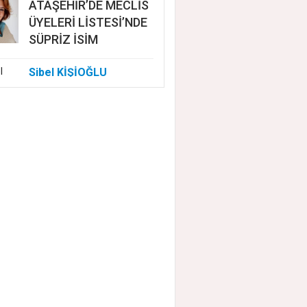
ATAŞEHİR’DE MECLİS
ÜYELERİ LİSTESİ’NDE
SÜPRİZ İSİM
Sibel KİŞİOĞLU
EUROVISION'DA
NELER OLUYOR?