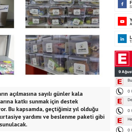
S
A
L
T
arın açılmasına sayılı günler kala
larına katkı sunmak için destek
r. Bu kapsamda, geçtiğimiz yıl olduğu
 kırtasiye yardımı ve beslenme paketi gibi
 sunulacak.