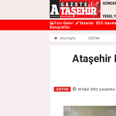
GÜNDE
YEREL 
Foto Galeri
Yazarlar
E-Gazet
Biyografiler
Ana Sayfa
EĞİTİM
Ataşehir 
03 Eylül, 2025, Çarşamba 
EĞİTİM