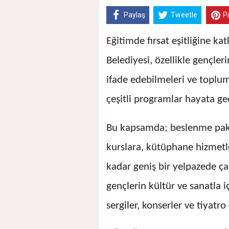
Paylaş
Tweetle
P
Eğitimde fırsat eşitliğine k
Belediyesi, özellikle gençler
ifade edebilmeleri ve topluma
çeşitli programlar hayata geç
Bu kapsamda; beslenme paket
kurslara, kütüphane hizmetl
kadar geniş bir yelpazede ç
gençlerin kültür ve sanatla i
sergiler, konserler ve tiyatro