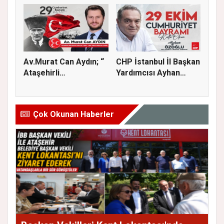
Av.Murat Can Aydın; “
CHP İstanbul İl Başkan
Ataşehirli
Yardımcısı Ayhan
komşularımız...
Özoğl...
Çok Okunan Haberler