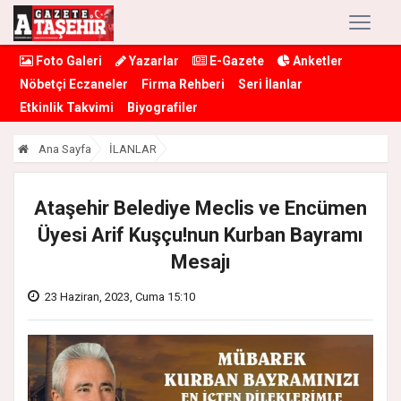
Foto Galeri
Yazarlar
E-Gazete
Anketler
Nöbetçi Eczaneler
Firma Rehberi
Seri İlanlar
Etkinlik Takvimi
Biyografiler
Ana Sayfa
İLANLAR
Ataşehir Belediye Meclis ve Encümen
Üyesi Arif Kuşçu!nun Kurban Bayramı
Mesajı
23 Haziran, 2023, Cuma 15:10