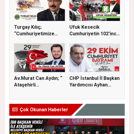
Turgay Kılıç;
Ufuk Kesecik
“Cumhuriyetimize
Cumhuriyetin 102’inci
sadakatle sahi...
yılı için...
Av.Murat Can Aydın; “
CHP İstanbul İl Başkan
Ataşehirli
Yardımcısı Ayhan
komşularımız...
Özoğl...
Çok Okunan Haberler