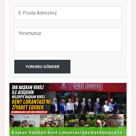
YORUMU GÖNDER
Başkan Vekilleri Kent Lokantası'nda Vatandaşlarla
Dur