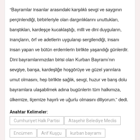
“Bayramlar insanlar arasındaki karşılıklı sevgi ve saygının
perçinlendiği, birbirleriyle olan dargınlıklarını unuttukları,
barıştıkları, kardeşçe kucaklaştığı, milli ve dini duyguların,
inançların, örf ve adetlerin uygulanıp sergilendiği, insanı
insan yapan ve bütün erdemlerin birlikte yaşandığı günlerdir.
Dini bayramlarımızdan birisi olan Kurban Bayramı’nın
sevgiye, barışa, kardeşliğe hoşgörüye ve güzel yarınlara
umut olmasını, hep birlikte sağlık, sevgi, huzur ve barış dolu
bayramlara ulaşabilmek adına bugünlerin tüm halkımıza,
ülkemize, ilçemize hayırlı ve uğurlu olmasını diliyorum.” dedi.
Anahtar Kelimeler:
Cumhuriyet Halk Partisi
Ataşehir Belediye Meclis
Encümen
Arif Kuşçu
kurban bayramı