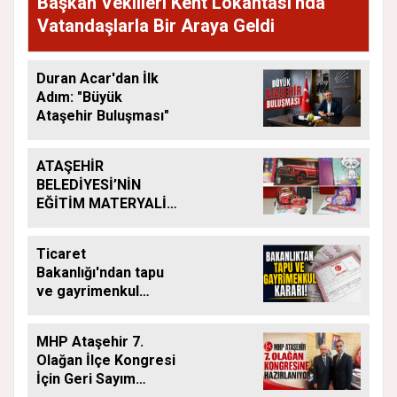
Başkan Vekilleri Kent Lokantası'nda
Vatandaşlarla Bir Araya Geldi
Duran Acar'dan İlk
Adım: "Büyük
Ataşehir Buluşması"
ATAŞEHİR
BELEDİYESİ’NİN
EĞİTİM MATERYALİ
DESTEĞİ YENİ
DÖNEMDE DE
Ticaret
SÜRÜYOR
Bakanlığı'ndan tapu
ve gayrimenkul
kararı: Bu kritik adımı
atlayan satış
MHP Ataşehir 7.
yapamayacak
Olağan İlçe Kongresi
İçin Geri Sayım