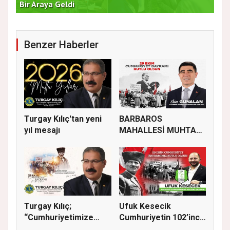
Bir Araya Geldi
Bu
Benzer Haberler
Turgay Kılıç'tan yeni
BARBAROS
yıl mesajı
MAHALLESİ MUHTARI
İSA GÜNALAN, 29 EK...
Turgay Kılıç;
Ufuk Kesecik
“Cumhuriyetimize
Cumhuriyetin 102’inci
sadakatle sahi...
yılı için...