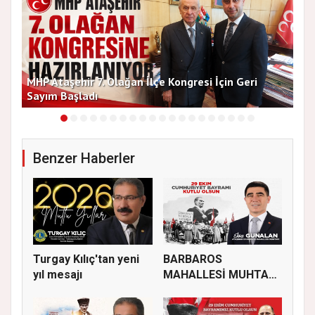
MHP Ataşehir 7. Olağan İlçe Kongresi İçin Geri
Baş
Sayım Başladı
Bir
Benzer Haberler
Turgay Kılıç'tan yeni
BARBAROS
yıl mesajı
MAHALLESİ MUHTARI
İSA GÜNALAN, 29 EK...