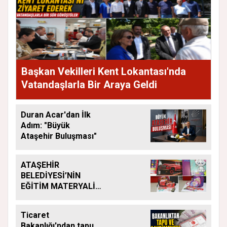
Başkan Vekilleri Kent Lokantası'nda
Vatandaşlarla Bir Araya Geldi
Duran Acar'dan İlk
Adım: "Büyük
Ataşehir Buluşması"
ATAŞEHİR
BELEDİYESİ’NİN
EĞİTİM MATERYALİ
DESTEĞİ YENİ
DÖNEMDE DE
Ticaret
SÜRÜYOR
Bakanlığı'ndan tapu