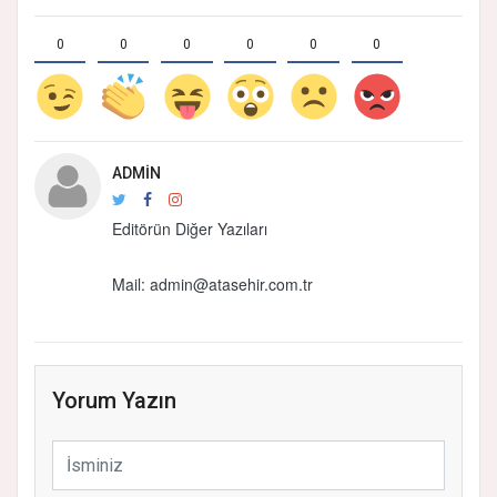
0
0
0
0
0
0
ADMIN
Editörün Diğer Yazıları
Mail:
admin@atasehir.com.tr
Yorum Yazın