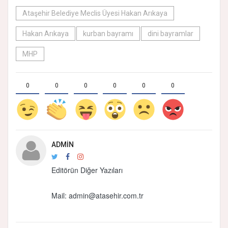
Ataşehir Belediye Meclis Üyesi Hakan Arıkaya
Hakan Arıkaya
kurban bayramı
dini bayramlar
MHP
0
0
0
0
0
0
ADMIN
Editörün Diğer Yazıları
Mail: admin@atasehir.com.tr