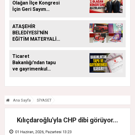
Olağan İlçe Kongresi
İçin Geri Sayım
Başladı
ATAŞEHİR
BELEDİYESİ’NİN
EĞİTİM MATERYALİ
DESTEĞİ YENİ
DÖNEMDE DE
Ticaret
SÜRÜYOR
Bakanlığı'ndan tapu
ve gayrimenkul
kararı: Bu kritik adımı
atlayan satış
yapamayacak
Ana Sayfa
SİYASET
Kılıçdaroğlu'yla CHP dibi görüyor...
01 Haziran, 2026, Pazartesi 13:23