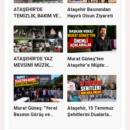
ATAŞEHİR'DE
Ataşehir Basınından
TEMİZLİK, BAKIM VE
Hayırlı Olsun Ziyareti
İLAÇLAMA ÇALIŞ...
ATAŞEHİR’DE YAZ
Murat Güneş'ten
MEVSİMİ MÜZİK,
Ataşehir'e Müjde:
SİNEMA VE ŞENL...
İmar Planla...
Murat Güneş: "Yerel
Ataşehir, 15 Temmuz
Basının Görüş ve
Şehitlerini Dualarla
Eleştiri...
Andı...