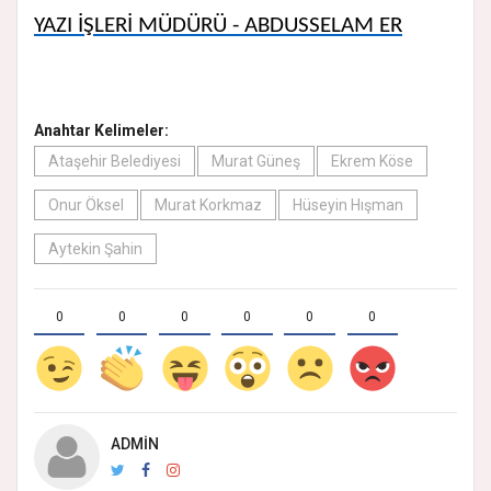
YAZI İŞLERİ MÜDÜRÜ - ABDUSSELAM ER
Anahtar Kelimeler:
Ataşehir Belediyesi
Murat Güneş
Ekrem Köse
Onur Öksel
Murat Korkmaz
Hüseyin Hışman
Aytekin Şahin
0
0
0
0
0
0
ADMIN