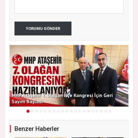
YORUMU GÖNDER
MHP Ataşehir 7. Olağan İlçe Kongresi İçin Geri
Baş
Sayım Başladı
Bir
Benzer Haberler