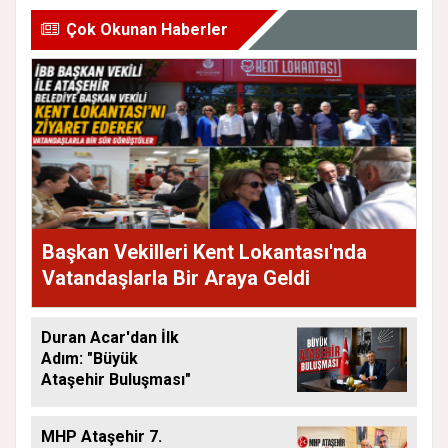
Çok Okunan Haberler
Başkan Vekilleri Kent Lokantası'nda
Vatandaşlarla Bir Araya Geldi
Duran Acar'dan İlk
Adım: "Büyük
Ataşehir Buluşması"
MHP Ataşehir 7.