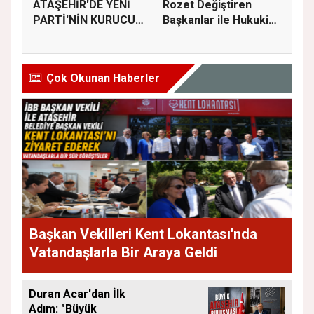
ATAŞEHİR'DE YENİ
Rozet Değiştiren
PARTİ'NİN KURUCU
Başkanlar ile Hukuki
İLÇE BAŞKAN...
Süreci...
Çok Okunan Haberler
Başkan Vekilleri Kent Lokantası'nda
Vatandaşlarla Bir Araya Geldi
Duran Acar'dan İlk
Adım: "Büyük