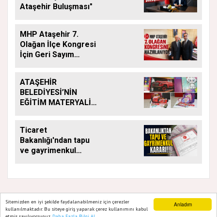
Ataşehir Buluşması"
MHP Ataşehir 7.
Olağan İlçe Kongresi
İçin Geri Sayım
Başladı
ATAŞEHİR
BELEDİYESİ’NİN
EĞİTİM MATERYALİ
DESTEĞİ YENİ
DÖNEMDE DE
Ticaret
SÜRÜYOR
Bakanlığı'ndan tapu
ve gayrimenkul
kararı: Bu kritik adımı
atlayan satış
yapamayacak
Sitemizden en iyi şekilde faydalanabilmeniz için çerezler
Anladım
kullanılmaktadır. Bu siteye giriş yaparak çerez kullanımını kabul
GAZETE ATAŞEHIR 2020
etmiş sayılıyorsunuz.
Daha Fazla Bilgi Al