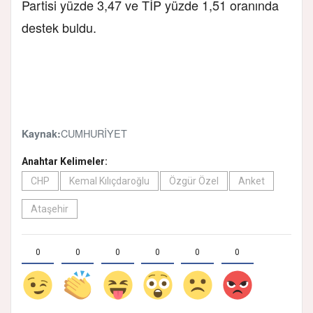
Partisi yüzde 3,47 ve TİP yüzde 1,51 oranında
destek buldu.
CUMHURİYET
Kaynak:
Anahtar Kelimeler:
CHP
Kemal Kılıçdaroğlu
Özgür Özel
Anket
Ataşehir
0
0
0
0
0
0