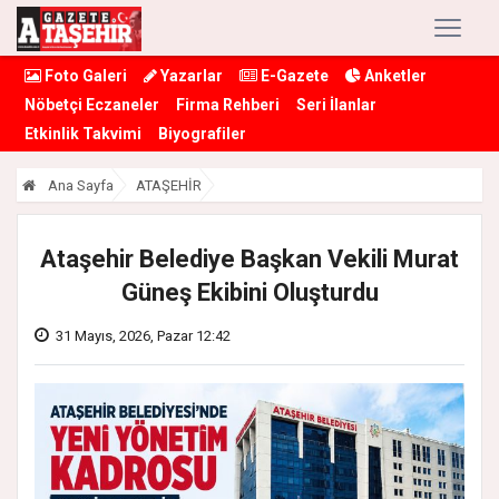
Foto Galeri
Yazarlar
E-Gazete
Anketler
Nöbetçi Eczaneler
Firma Rehberi
Seri İlanlar
Etkinlik Takvimi
Biyografiler
Ana Sayfa
ATAŞEHİR
Ataşehir Belediye Başkan Vekili Murat
Güneş Ekibini Oluşturdu
31 Mayıs, 2026, Pazar 12:42