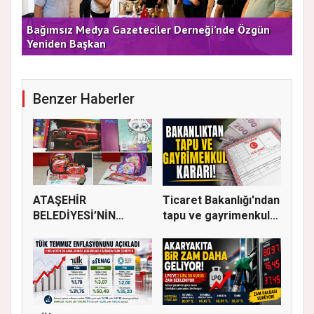
e
Bağımsız Medya Gazeteciler Derneği’nde Özgün
Arı
Yeniden Başkan
Dü
Benzer Haberler
ATAŞEHİR
Ticaret Bakanlığı'ndan
BELEDİYESİ’NİN
tapu ve gayrimenkul
EĞİTİM MATERYALİ
ka...
DEST...