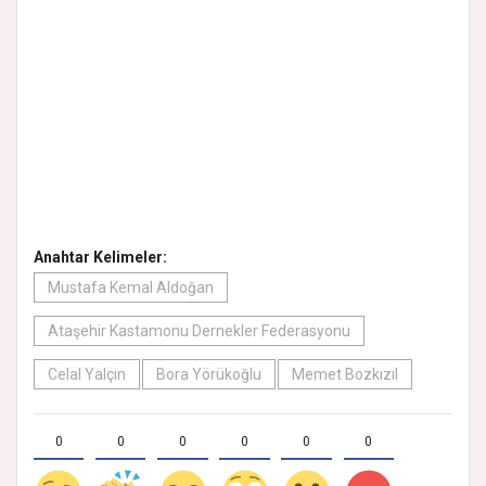
Anahtar Kelimeler:
Mustafa Kemal Aldoğan
Ataşehir Kastamonu Dernekler Federasyonu
Celal Yalçın
Bora Yörükoğlu
Memet Bozkızıl
0
0
0
0
0
0