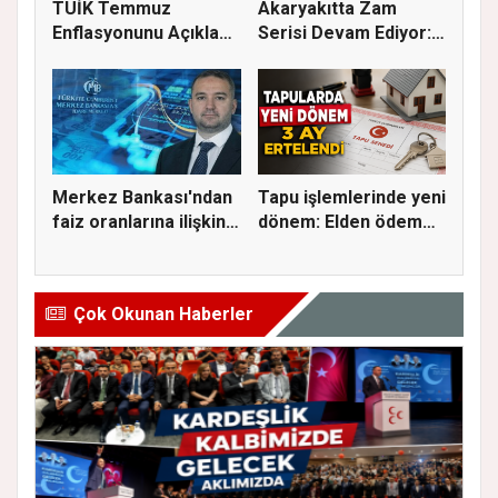
TÜİK Temmuz
Akaryakıtta Zam
Enflasyonunu Açıkladı:
Serisi Devam Ediyor:
Aylık Artı...
Bu Kez S...
Merkez Bankası'ndan
Tapu işlemlerinde yeni
faiz oranlarına ilişkin
dönem: Elden ödeme
a...
ve...
Çok Okunan Haberler