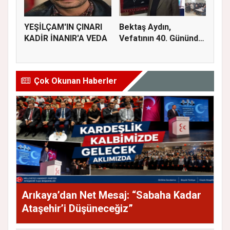
YEŞİLÇAM'IN ÇINARI
Bektaş Aydın,
KADİR İNANIR'A VEDA
Vefatının 40. Gününde
Dualarla...
Çok Okunan Haberler
Arıkaya’dan Net Mesaj: “Sabaha Kadar
Ataşehir’i Düşüneceğiz”