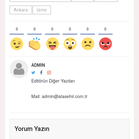
Ankara
İzmir
0
0
0
0
0
0
ADMIN
Editörün Diğer Yazıları
Mail:
admin@atasehir.com.tr
Yorum Yazın