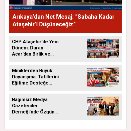
Arıkaya’dan Net Mesaj: “Sabaha Kadar
Ataşehir’i Düşüneceğiz”
CHP Ataşehir’de Yeni
Dönem: Duran
Acar’dan Birlik ve
Saha Mesajı
Miniklerden Büyük
Dayanışma: Tatillerini
Eğitime Desteğe
Dönüştürdüler
Bağımsız Medya
Gazeteciler
Derneği’nde Özgün
Yeniden Başkan