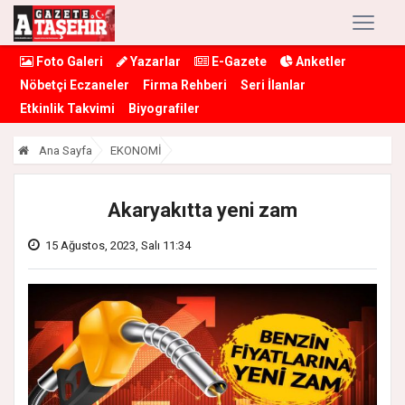
Foto Galeri
Yazarlar
E-Gazete
Anketler
Nöbetçi Eczaneler
Firma Rehberi
Seri İlanlar
Etkinlik Takvimi
Biyografiler
Ana Sayfa
EKONOMİ
Akaryakıtta yeni zam
15 Ağustos, 2023, Salı 11:34