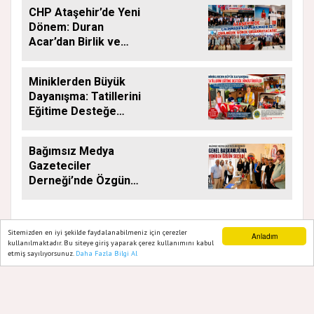
CHP Ataşehir’de Yeni
Dönem: Duran
Acar’dan Birlik ve
Saha Mesajı
Miniklerden Büyük
Dayanışma: Tatillerini
Eğitime Desteğe
Dönüştürdüler
Bağımsız Medya
Gazeteciler
Derneği’nde Özgün
Yeniden Başkan
Sitemizden en iyi şekilde faydalanabilmeniz için çerezler
Anladım
kullanılmaktadır. Bu siteye giriş yaparak çerez kullanımını kabul
etmiş sayılıyorsunuz.
Daha Fazla Bilgi Al
Ana Sayfa
Web TV
Foto Galeri
Yazarlar
GAZETE ATAŞEHIR 2020
Yazılım |
Onemsoft
Künye
Gizlilik Politikası
Hakkımızda
Sitene Ekle
İletişim