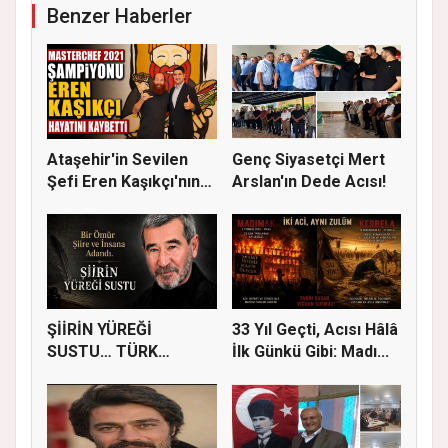
Benzer Haberler
Ataşehir'in Sevilen
Genç Siyasetçi Mert
Şefi Eren Kaşıkçı'nın
Arslan'ın Dede Acısı!
Vef...
ŞİİRİN YÜREĞİ
33 Yıl Geçti, Acısı Hâlâ
SUSTU… TÜRK
İlk Günkü Gibi: Madı...
EDEBİYATI AHMET
TEL...