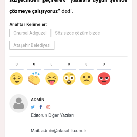
süzgecinden geçirerek yasalara uygun şekilde
çözmeye çalışıyoruz”
dedi.
Anahtar Kelimeler:
Onursal Adıgüzel
Söz sizde çözüm bizde
Ataşehir Belediyesi
0
0
0
0
0
0
ADMIN
Editörün Diğer Yazıları
Mail:
admin@atasehir.com.tr