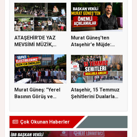
ATAŞEHİR’DE YAZ
Murat Güneş'ten
MEVSİMİ MÜZİK,
Ataşehir'e Müjde:
SİNEMA VE ŞENL...
İmar Planla...
Murat Güneş: "Yerel
Ataşehir, 15 Temmuz
Basının Görüş ve
Şehitlerini Dualarla
Eleştiri...
Andı...
Çok Okunan Haberler