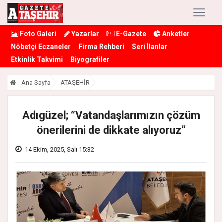
Foto Galeri
Yazarlar
E-Gazete
Anketler
Nöbetçi Eczaneler
Firma Rehberi
Seri İlanlar
Etkinlik Takvimi
Biyografiler
Ana Sayfa
ATAŞEHİR
Adıgüzel; “Vatandaşlarımızın çözüm
önerilerini de dikkate alıyoruz”
14 Ekim, 2025, Salı 15:32