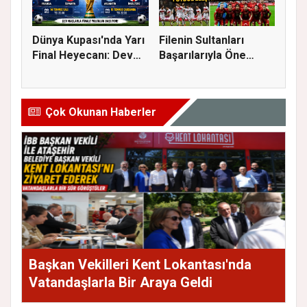
Dünya Kupası'nda Yarı
Filenin Sultanları
Final Heyecanı: Dev
Başarılarıyla Öne
Eşl...
Çıkarken...
Çok Okunan Haberler
Başkan Vekilleri Kent Lokantası'nda
Vatandaşlarla Bir Araya Geldi