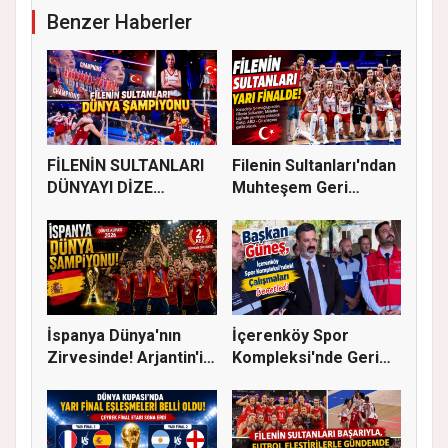
Benzer Haberler
FİLENİN SULTANLARI
Filenin Sultanları'ndan
DÜNYAYI DİZE
Muhteşem Geri
GETİRDİ
Dönüş!...
İspanya Dünya'nın
İçerenköy Spor
Zirvesinde! Arjantin'i
Kompleksi'nde Geri
Yene...
Sayım Başla...