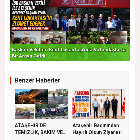
Başkan Vekilleri Kent Lokantası'nda Vatandaşlarla
Dur
Bir Araya Geldi
Bu
Benzer Haberler
ATAŞEHİR'DE
Ataşehir Basınından
TEMİZLİK, BAKIM VE
Hayırlı Olsun Ziyareti
İLAÇLAMA ÇALIŞ...