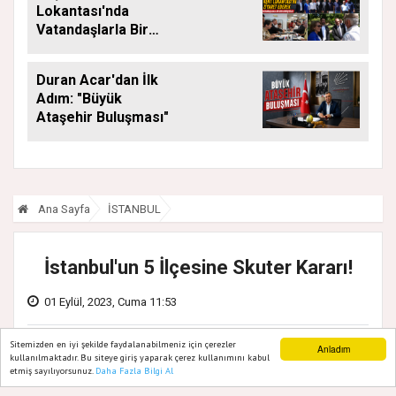
Lokantası'nda
Vatandaşlarla Bir
Araya Geldi
Duran Acar'dan İlk
Adım: "Büyük
Ataşehir Buluşması"
Ana Sayfa
İSTANBUL
İstanbul'un 5 İlçesine Skuter Kararı!
01 Eylül, 2023, Cuma 11:53
Sitemizden en iyi şekilde faydalanabilmeniz için çerezler
Anladım
kullanılmaktadır. Bu siteye giriş yaparak çerez kullanımını kabul
etmiş sayılıyorsunuz.
Daha Fazla Bilgi Al
Ana Sayfa
Web TV
Foto Galeri
Yazarlar