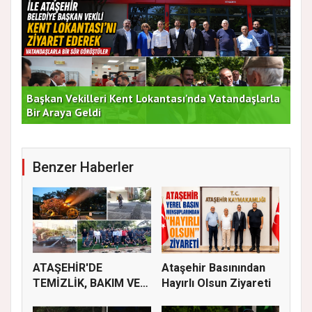
rla
Duran Acar'dan İlk Adım: "Büyük Ataşehir
AT
Buluşması"
DE
Benzer Haberler
ATAŞEHİR'DE
Ataşehir Basınından
TEMİZLİK, BAKIM VE
Hayırlı Olsun Ziyareti
İLAÇLAMA ÇALIŞ...