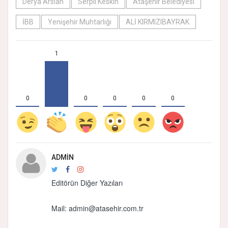
Derya Arslan
Serpil Keskin
Ataşehir Belediyesi
İBB
Yenişehir Muhtarlığı
ALİ KIRMIZIBAYRAK
1
0
0
0
0
0
ADMIN
Editörün Diğer Yazıları
Mail:
admin@atasehir.com.tr