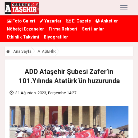
Foto Galeri
Yazarlar
E-Gazete
Anketler
Nöbetçi Eczaneler
Firma Rehberi
Seri İlanlar
Etkinlik Takvimi
Biyografiler
Ana Sayfa
ATAŞEHİR
ADD Ataşehir Şubesi Zafer’in
101.Yılında Atatürk’ün huzurunda
31 Ağustos, 2023, Perşembe 14:27