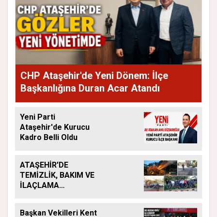
CHP Ataşehir'de Yeni Dönem: İlçe
Başkanlığına Duran Acar Atandı
Yeni Parti
Ataşehir'de Kurucu
Kadro Belli Oldu
ATAŞEHİR'DE
TEMİZLİK, BAKIM VE
İLAÇLAMA
ÇALIŞMALARI
ARALIKSIZ SÜRÜYOR
Başkan Vekilleri Kent