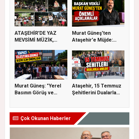
ATAŞEHİR’DE YAZ
Murat Güneş'ten
MEVSİMİ MÜZİK,
Ataşehir'e Müjde:
SİNEMA VE ŞENL...
İmar Planla...
Murat Güneş: "Yerel
Ataşehir, 15 Temmuz
Basının Görüş ve
Şehitlerini Dualarla
Eleştiri...
Andı...
Çok Okunan Haberler