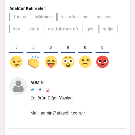
Anahtar Kelimeler:
Türk-iş
açlık sınırı
yoksulluk sınırı
ocakayı
kira
konut
mutfak masrafı
gıda
sağlık
0
0
0
0
0
0
ADMIN
Editörün Diğer Yazıları
Mail:
admin@atasehir.com.tr