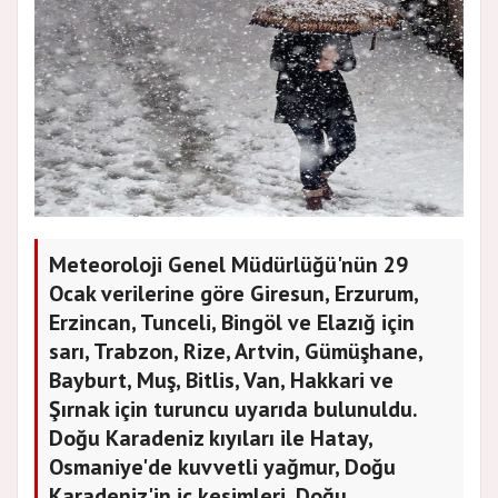
Meteoroloji Genel Müdürlüğü'nün 29
Ocak verilerine göre Giresun, Erzurum,
Erzincan, Tunceli, Bingöl ve Elazığ için
sarı, Trabzon, Rize, Artvin, Gümüşhane,
Bayburt, Muş, Bitlis, Van, Hakkari ve
Şırnak için turuncu uyarıda bulunuldu.
Doğu Karadeniz kıyıları ile Hatay,
Osmaniye'de kuvvetli yağmur, Doğu
Karadeniz'in iç kesimleri, Doğu