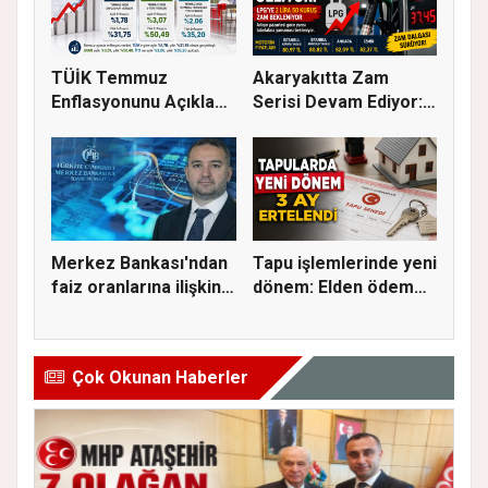
TÜİK Temmuz
Akaryakıtta Zam
Enflasyonunu Açıkladı:
Serisi Devam Ediyor:
Aylık Artı...
Bu Kez S...
Merkez Bankası'ndan
Tapu işlemlerinde yeni
faiz oranlarına ilişkin
dönem: Elden ödeme
a...
ve...
Çok Okunan Haberler