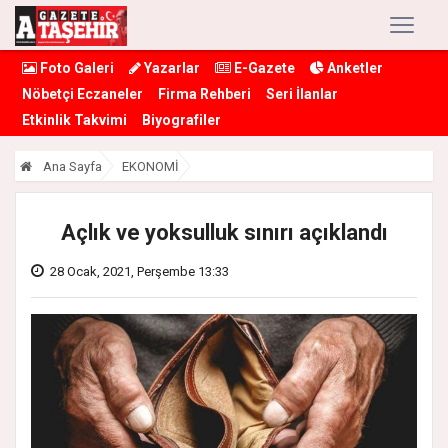
Foto Galeri
Yazarlar
E-Gazete
Anketler
Nöbetçi Eczaneler
Firma Rehberi
Seri İlanlar
Etkinlik Takvimi
Biyografiler
Ana Sayfa
EKONOMİ
Açlık ve yoksulluk sınırı açıklandı
28 Ocak, 2021, Perşembe 13:33