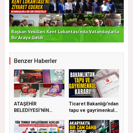
Başkan Vekilleri Kent Lokantası'nda Vatandaşlarla
Dur
Bir Araya Geldi
Bu
Benzer Haberler
ATAŞEHİR
Ticaret Bakanlığı'ndan
BELEDİYESİ’NİN
tapu ve gayrimenkul
EĞİTİM MATERYALİ
ka...
DEST...