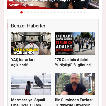
Sayım Başladı
Bir
Benzer Haberler
YAŞ kararları
“78 Can İçin Adalet
açıklandı!
Yürüyüşü" 3. gününde
Gere...
Marmara'ya 'Squall
Bir Cümleden Fazlası:
Line' uyarısı! Çok
Türkiye’de Önyargının