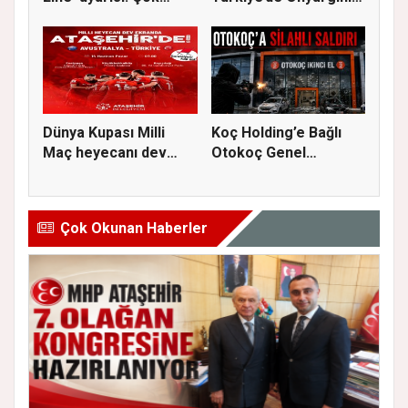
kuvvetl...
S...
Dünya Kupası Milli
Koç Holding’e Bağlı
Maç heyecanı dev
Otokoç Genel
ekranda A...
Müdürlüğü He...
Çok Okunan Haberler