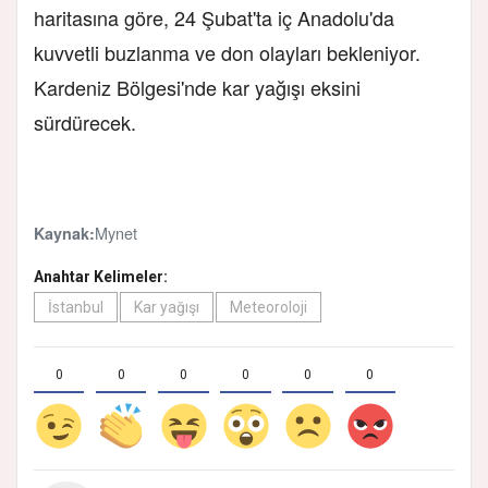
haritasına göre, 24 Şubat'ta iç Anadolu'da
kuvvetli buzlanma ve don olayları bekleniyor.
Kardeniz Bölgesi'nde kar yağışı eksini
sürdürecek.
Mynet
Kaynak:
Anahtar Kelimeler:
İstanbul
Kar yağışı
Meteoroloji
0
0
0
0
0
0