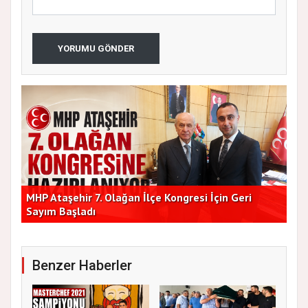
YORUMU GÖNDER
lik
MHP Ataşehir 7. Olağan İlçe Kongresi İçin Geri
Baş
Sayım Başladı
Bir
Benzer Haberler