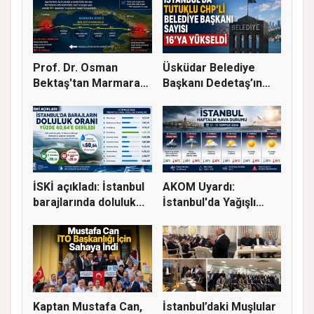
Prof. Dr. Osman
Üsküdar Belediye
Bektaş'tan Marmara
Başkanı Dedetaş’ın
için kriti...
Tutuklanm...
İSKİ açıkladı: İstanbul
AKOM Uyardı:
barajlarında doluluk...
İstanbul'da Yağışlı
Hava Geri Dö...
Kaptan Mustafa Can,
İstanbul’daki Muşlular