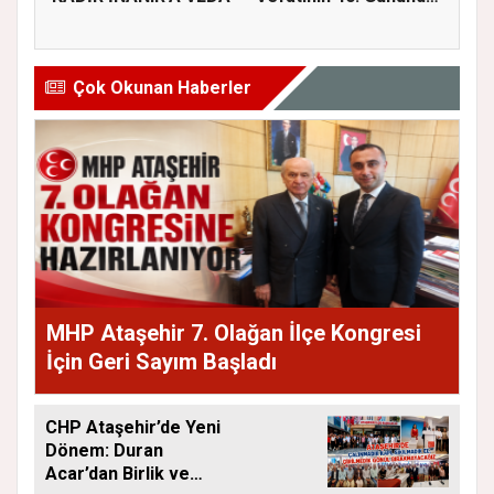
Dualarla...
Çok Okunan Haberler
MHP Ataşehir 7. Olağan İlçe Kongresi
İçin Geri Sayım Başladı
CHP Ataşehir’de Yeni
Dönem: Duran
Acar’dan Birlik ve