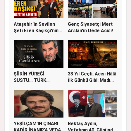
Ataşehir'in Sevilen
Genç Siyasetçi Mert
Şefi Eren Kaşıkçı'nın
Arslan'ın Dede Acısı!
Vef...
ŞİİRİN YÜREĞİ
33 Yıl Geçti, Acısı Hâlâ
SUSTU… TÜRK
İlk Günkü Gibi: Madı...
EDEBİYATI AHMET
TEL...
YEŞİLÇAM'IN ÇINARI
Bektaş Aydın,
KADİR İNANIR'A VEDA
Vefatının 40. Gününde