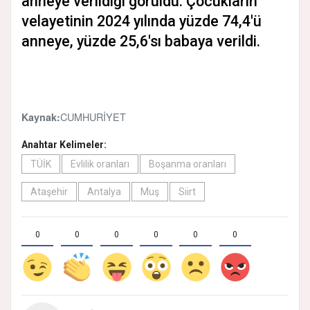
anneye verildiği görüldü. Çocukların
velayetinin 2024 yılında yüzde 74,4'ü
anneye, yüzde 25,6'sı babaya verildi.
CUMHURİYET
Kaynak:
Anahtar Kelimeler:
TÜİK
Evlilik oranları
Boşanma oranları
Ataşehir
Antalya
Muş
Siirt
0
0
0
0
0
0