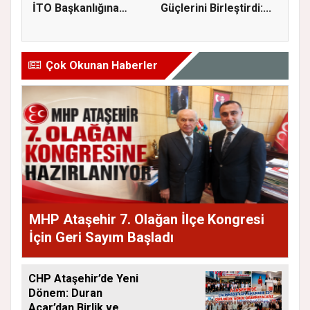
İTO Başkanlığına
Güçlerini Birleştirdi:...
Adaylığı...
Çok Okunan Haberler
MHP Ataşehir 7. Olağan İlçe Kongresi
İçin Geri Sayım Başladı
CHP Ataşehir’de Yeni
Dönem: Duran
Acar’dan Birlik ve