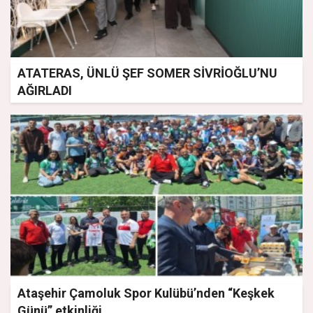
ATATERAS, ÜNLÜ ŞEF SOMER SİVRİOĞLU’NU
AĞIRLADI
Ataşehir Çamoluk Spor Kulübü’nden “Keşkek
Günü” etkinliği