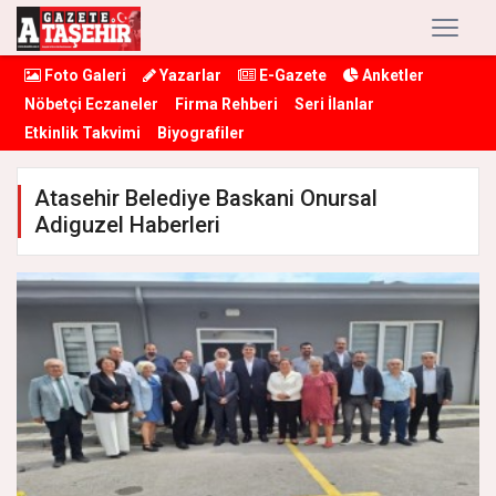
Foto Galeri
Yazarlar
E-Gazete
Anketler
Nöbetçi Eczaneler
Firma Rehberi
Seri İlanlar
Etkinlik Takvimi
Biyografiler
Atasehir Belediye Baskani Onursal
Adiguzel Haberleri