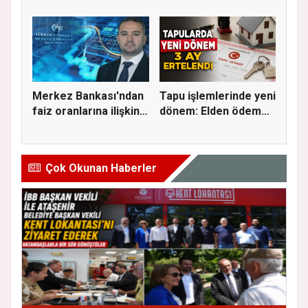
Aylık Artı...
Bu Kez S...
Merkez Bankası'ndan
Tapu işlemlerinde yeni
faiz oranlarına ilişkin
dönem: Elden ödeme
a...
ve...
Çok Okunan Haberler