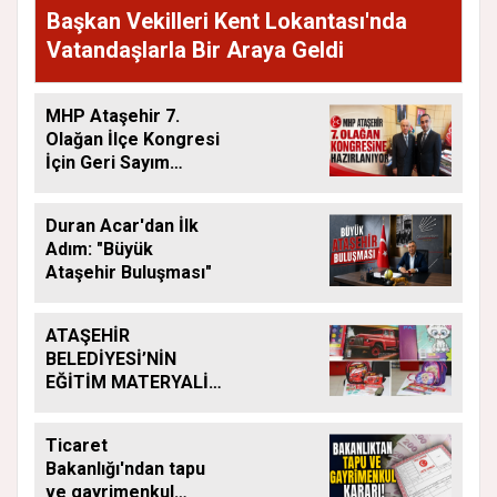
Başkan Vekilleri Kent Lokantası'nda
Vatandaşlarla Bir Araya Geldi
MHP Ataşehir 7.
Olağan İlçe Kongresi
İçin Geri Sayım
Başladı
Duran Acar'dan İlk
Adım: "Büyük
Ataşehir Buluşması"
ATAŞEHİR
BELEDİYESİ’NİN
EĞİTİM MATERYALİ
DESTEĞİ YENİ
DÖNEMDE DE
Ticaret
SÜRÜYOR
Bakanlığı'ndan tapu
ve gayrimenkul