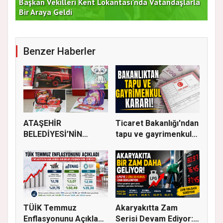
Başkan Vekilleri Kent Lokantası'nda Vatandaşlarla
Dur
Bir Araya Geldi
Bu
Benzer Haberler
ATAŞEHİR
Ticaret Bakanlığı'ndan
BELEDİYESİ’NİN
tapu ve gayrimenkul
EĞİTİM MATERYALİ
ka...
DEST...
TÜİK Temmuz
Akaryakıtta Zam
Enflasyonunu Açıkladı:
Serisi Devam Ediyor: