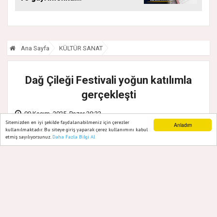
kararı: Bu kritik adımı
atlayan satış
yapamayacak
Ana Sayfa
KÜLTÜR SANAT
Dağ Çileği Festivali yoğun katılımla
gerçekleşti
09 Kasım, 2025, Pazar 20:33
Sitemizden en iyi şekilde faydalanabilmeniz için çerezler
Anladım
kullanılmaktadır. Bu siteye giriş yaparak çerez kullanımını kabul
etmiş sayılıyorsunuz.
Daha Fazla Bilgi Al
Ana Sayfa
Web TV
Foto Galeri
Yazarlar