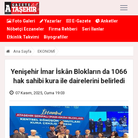
Foto Galeri
Yazarlar
E-Gazete
Anketler
Nöbetçi Eczaneler
Firma Rehberi
Seri İlanlar
Etkinlik Takvimi
Biyografiler
Ana Sayfa
EKONOMİ
Yenişehir İmar İskân Blokların da 1066
hak sahibi kura ile dairelerini belirledi
07 Kasım, 2025, Cuma 19:03