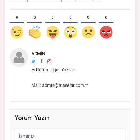
0
0
0
0
0
0
ADMIN
Editörün Diğer Yazıları
Mail:
admin@atasehir.com.tr
Yorum Yazın