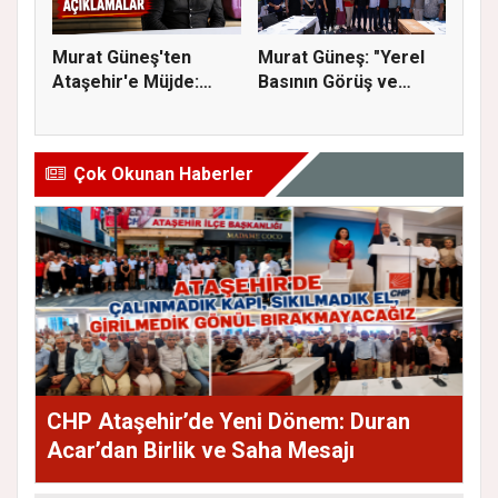
Murat Güneş'ten
Murat Güneş: "Yerel
Ataşehir'e Müjde:
Basının Görüş ve
İmar Planla...
Eleştiri...
Çok Okunan Haberler
CHP Ataşehir’de Yeni Dönem: Duran
Acar’dan Birlik ve Saha Mesajı