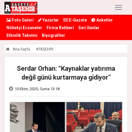
Foto Galeri
Yazarlar
E-Gazete
Anketler
Nöbetçi Eczaneler
Firma Rehberi
Seri İlanlar
Etkinlik Takvimi
Biyografiler
Ana Sayfa
ATAŞEHİR
Serdar Orhan: “Kaynaklar yatırıma
değil günü kurtarmaya gidiyor”
10 Ekim, 2025, Cuma 13:18