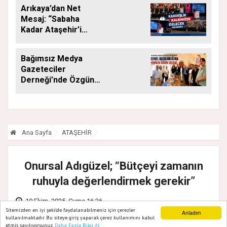
Arıkaya’dan Net
Mesaj: “Sabaha
Kadar Ataşehir’i
Düşüneceğiz”
Bağımsız Medya
Gazeteciler
Derneği’nde Özgün
Yeniden Başkan
Ana Sayfa
ATAŞEHİR
Onursal Adıgüzel; “Bütçeyi zamanın
ruhuyla değerlendirmek gerekir”
10 Ekim, 2025, Cuma 16:36
Sitemizden en iyi şekilde faydalanabilmeniz için çerezler
Anladım
kullanılmaktadır. Bu siteye giriş yaparak çerez kullanımını kabul
etmiş sayılıyorsunuz.
Daha Fazla Bilgi Al
Ana Sayfa
Web TV
Foto Galeri
Yazarlar