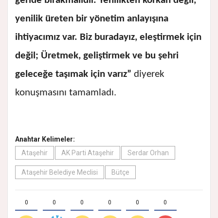
geride bırakmalıdır. Yenilikten korkan değil,
yenilik üreten bir yönetim anlayışına
ihtiyacımız var. Biz buradayız, eleştirmek için
değil; Üretmek, geliştirmek ve bu şehri
geleceğe taşımak için varız”
diyerek
konuşmasını tamamladı.
Anahtar Kelimeler:
Ataşehir
AK Parti Ataşehir
Serdar Orhan
Ataşehir Belediye Meclisi
Bütçe
0
0
0
0
0
0