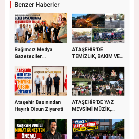
Benzer Haberler
Bağımsız Medya
ATAŞEHİR'DE
Gazeteciler
TEMİZLİK, BAKIM VE
Derneği’nde Özgün...
İLAÇLAMA ÇALIŞ...
Ataşehir Basınından
ATAŞEHİR’DE YAZ
Hayırlı Olsun Ziyareti
MEVSİMİ MÜZİK,
SİNEMA VE ŞENL...