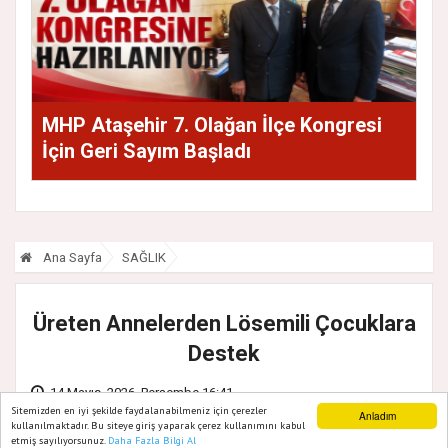
MHP Ataşehir 7. Olağan İlçe Kongresi
İçin Geri Sayım Başladı
Ana Sayfa
SAĞLIK
Üreten Annelerden Lösemili Çocuklara
Destek
14 Mayıs, 2026, Perşembe 16:41
Sitemizden en iyi şekilde faydalanabilmeniz için çerezler
Anladım
kullanılmaktadır. Bu siteye giriş yaparak çerez kullanımını kabul
etmiş sayılıyorsunuz.
Daha Fazla Bilgi Al
Ana Sayfa
Web TV
Foto Galeri
Yazarlar