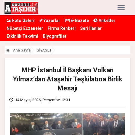
Foto Galeri
Yazarlar
E-Gazete
Anketler
Nöbetçi Eczaneler
Firma Rehberi
Seri İlanlar
Etkinlik Takvimi
Biyografiler
Ana Sayfa
SİYASET
MHP İstanbul İl Başkanı Volkan
Yılmaz’dan Ataşehir Teşkilatına Birlik
Mesajı
14 Mayıs, 2026, Perşembe 12:31