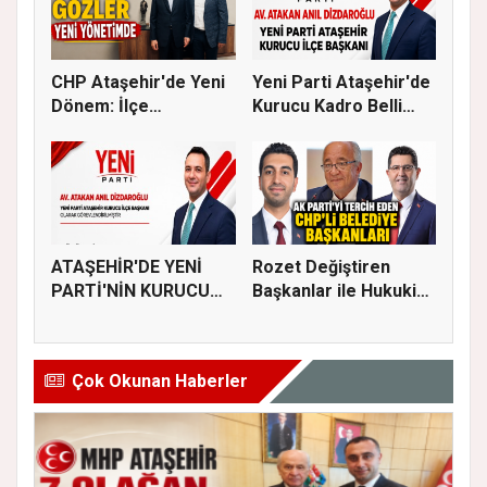
CHP Ataşehir'de Yeni
Yeni Parti Ataşehir'de
Dönem: İlçe
Kurucu Kadro Belli
Başkanlığına...
Old...
ATAŞEHİR'DE YENİ
Rozet Değiştiren
PARTİ'NİN KURUCU
Başkanlar ile Hukuki
İLÇE BAŞKAN...
Süreci...
Çok Okunan Haberler