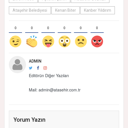
Ataşehir Belediyesi
Kenan Biter
Kanber Yıldırım
0
0
0
0
0
0
ADMIN
Editörün Diğer Yazıları
Mail:
admin@atasehir.com.tr
Yorum Yazın