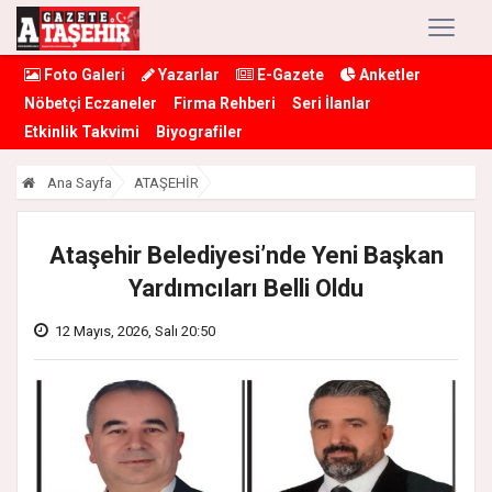
Foto Galeri
Yazarlar
E-Gazete
Anketler
Nöbetçi Eczaneler
Firma Rehberi
Seri İlanlar
Etkinlik Takvimi
Biyografiler
Ana Sayfa
ATAŞEHİR
Ataşehir Belediyesi’nde Yeni Başkan
Yardımcıları Belli Oldu
12 Mayıs, 2026, Salı 20:50