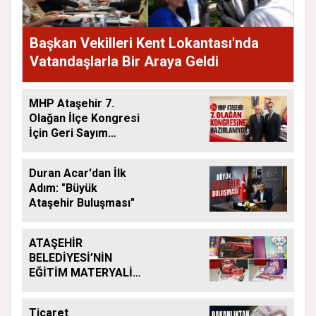
Başkan Vekilleri Kent Lokantası'nda
Vatandaşlarla Bir Araya Geldi
MHP Ataşehir 7.
Olağan İlçe Kongresi
İçin Geri Sayım
Başladı
Duran Acar'dan İlk
Adım: "Büyük
Ataşehir Buluşması"
ATAŞEHİR
BELEDİYESİ’NİN
EĞİTİM MATERYALİ
DESTEĞİ YENİ
DÖNEMDE DE
Ticaret