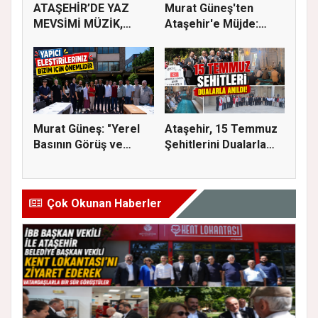
ATAŞEHİR’DE YAZ
Murat Güneş'ten
MEVSİMİ MÜZİK,
Ataşehir'e Müjde:
SİNEMA VE ŞENL...
İmar Planla...
Murat Güneş: "Yerel
Ataşehir, 15 Temmuz
Basının Görüş ve
Şehitlerini Dualarla
Eleştiri...
Andı...
Çok Okunan Haberler