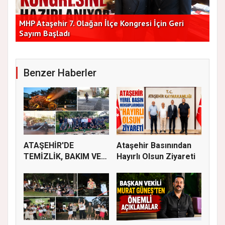
Başkan Vekilleri Kent Lokantası'nda Vatandaşlarla
Dur
Bir Araya Geldi
Bu
Benzer Haberler
ATAŞEHİR'DE
Ataşehir Basınından
TEMİZLİK, BAKIM VE
Hayırlı Olsun Ziyareti
İLAÇLAMA ÇALIŞ...