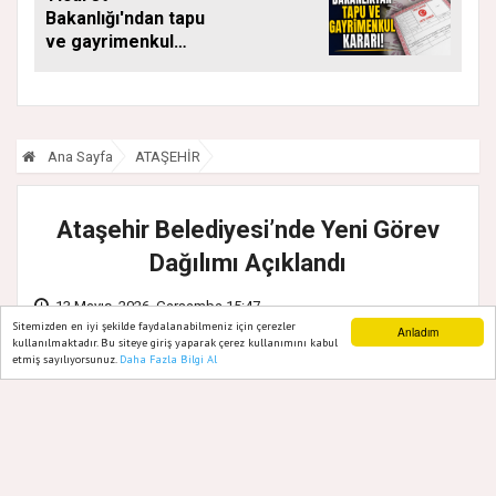
SÜRÜYOR
Bakanlığı'ndan tapu
ve gayrimenkul
kararı: Bu kritik adımı
atlayan satış
yapamayacak
Ana Sayfa
ATAŞEHİR
Ataşehir Belediyesi’nde Yeni Görev
Dağılımı Açıklandı
13 Mayıs, 2026, Çarşamba 15:47
Sitemizden en iyi şekilde faydalanabilmeniz için çerezler
Anladım
kullanılmaktadır. Bu siteye giriş yaparak çerez kullanımını kabul
etmiş sayılıyorsunuz.
Daha Fazla Bilgi Al
Ana Sayfa
Web TV
Foto Galeri
Yazarlar