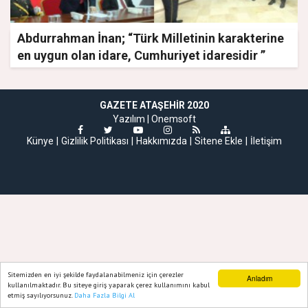
Abdurrahman İnan; “Türk Milletinin karakterine
en uygun olan idare, Cumhuriyet idaresidir ”
GAZETE ATAŞEHIR 2020
Yazılım |
Onemsoft
Künye
Gizlilik Politikası
Hakkımızda
Sitene Ekle
İletişim
Sitemizden en iyi şekilde faydalanabilmeniz için çerezler
Anladım
kullanılmaktadır. Bu siteye giriş yaparak çerez kullanımını kabul
etmiş sayılıyorsunuz.
Daha Fazla Bilgi Al
Ana Sayfa
Web TV
Foto Galeri
Yazarlar