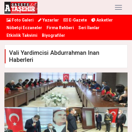
Foto Galeri
Yazarlar
E-Gazete
Anketler
Nöbetçi Eczaneler
Firma Rehberi
Seri İlanlar
Etkinlik Takvimi
Biyografiler
Vali Yardimcisi Abdurrahman Inan
Haberleri