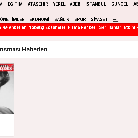
M
EĞİTİM
ATAŞEHİR
YEREL HABER
İSTANBUL
GÜNCEL
A
YÖNETİMLER
EKONOMİ
SAĞLIK
SPOR
SİYASET
e
Anketler
Nöbetçi Eczaneler
Firma Rehberi
Seri İlanlar
Etkinli
rismasi Haberleri