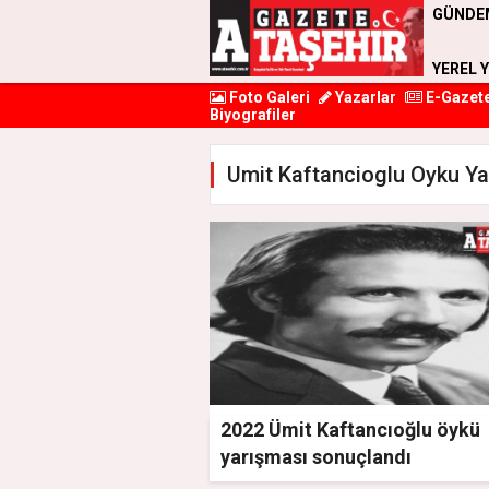
GÜNDE
YEREL 
Foto Galeri
Yazarlar
E-Gazet
Biyografiler
Umit Kaftancioglu Oyku Ya
2022 Ümit Kaftancıoğlu öykü
yarışması sonuçlandı