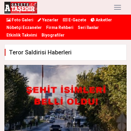
Foto Galeri
Yazarlar
E-Gazete
Anketler
Nöbetçi Eczaneler
Firma Rehberi
Seri İlanlar
Etkinlik Takvimi
Biyografiler
Teror Saldirisi Haberleri