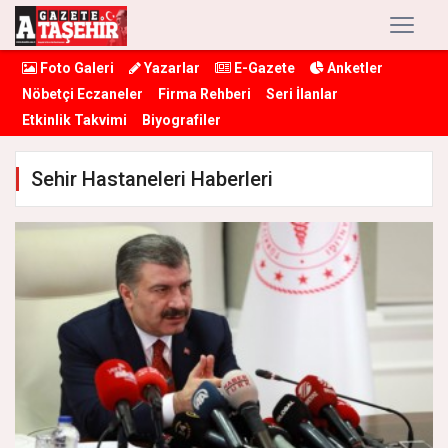
Foto Galeri
Yazarlar
E-Gazete
Anketler
Nöbetçi Eczaneler
Firma Rehberi
Seri İlanlar
Etkinlik Takvimi
Biyografiler
Sehir Hastaneleri Haberleri