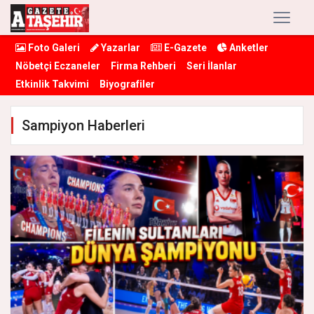
Foto Galeri
Yazarlar
E-Gazete
Anketler
Nöbetçi Eczaneler
Firma Rehberi
Seri İlanlar
Etkinlik Takvimi
Biyografiler
Sampiyon Haberleri