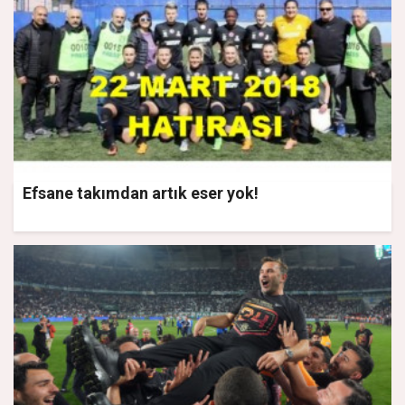
Efsane takımdan artık eser yok!