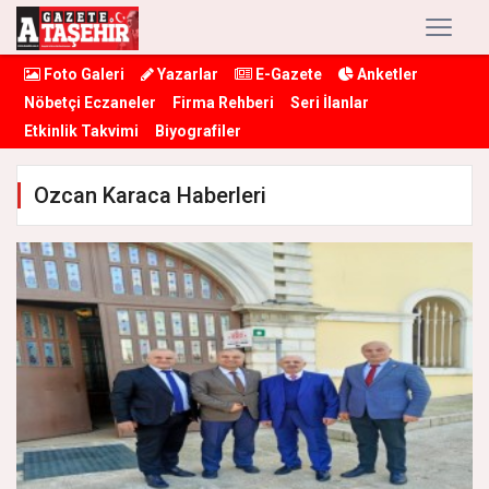
Foto Galeri
Yazarlar
E-Gazete
Anketler
Nöbetçi Eczaneler
Firma Rehberi
Seri İlanlar
Etkinlik Takvimi
Biyografiler
Ozcan Karaca Haberleri