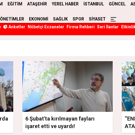
M
EĞİTİM
ATAŞEHİR
YEREL HABER
İSTANBUL
GÜNCEL
A
YÖNETİMLER
EKONOMİ
SAĞLIK
SPOR
SİYASET
e
Anketler
Nöbetçi Eczaneler
Firma Rehberi
Seri İlanlar
Etkinli
arda
6 Şubat'ta kırılmayan fayları
‘’E
işaret etti ve uyardı!
ATA