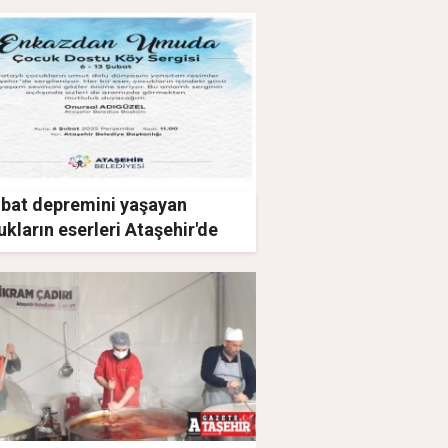
ubat depremini yaşayan
kların eserleri Ataşehir'de
gilenecek