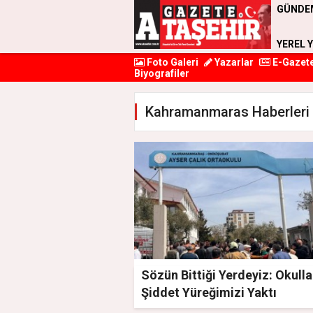
GÜNDE
YEREL 
Foto Galeri
Yazarlar
E-Gazet
Biyografiler
Kahramanmaras Haberleri
Sözün Bittiği Yerdeyiz: Okull
Şiddet Yüreğimizi Yaktı