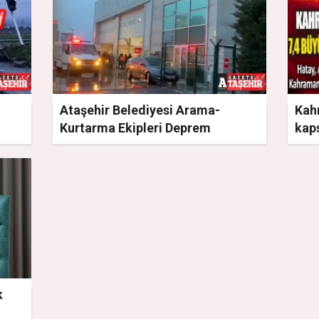
Ataşehir Belediyesi Arama-
Kah
Kurtarma Ekipleri Deprem
kap
Bölgesine gidiyor
k