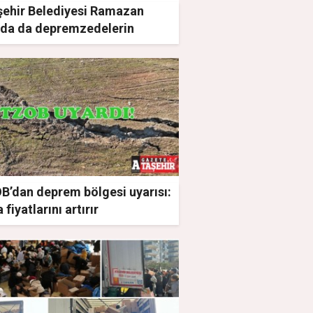
şehir Belediyesi Ramazan
nda da depremzedelerin
ında
B’dan deprem bölgesi uyarısı:
 fiyatlarını artırır