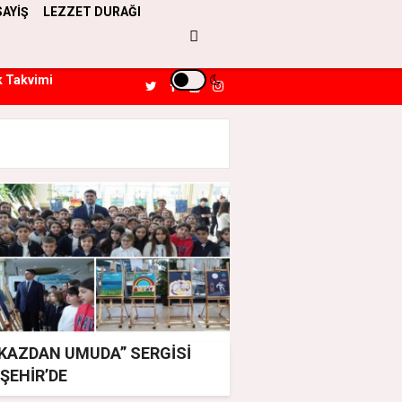
SAYİŞ
LEZZET DURAĞI
k Takvimi
NKAZDAN UMUDA” SERGİSİ
ŞEHİR’DE