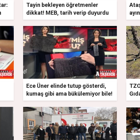
ar:
Tayin bekleyen öğretmenler
Ata
n
dikkat! MEB, tarih verip duyurdu
ayı
yan
Ece Üner elinde tutup gösterdi,
TZO
kumaş gibi ama bükülemiyor bile!
Gıda