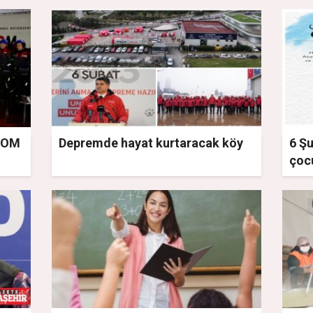
AKOM
Depremde hayat kurtaracak köy
6 Ş
çocu
ser