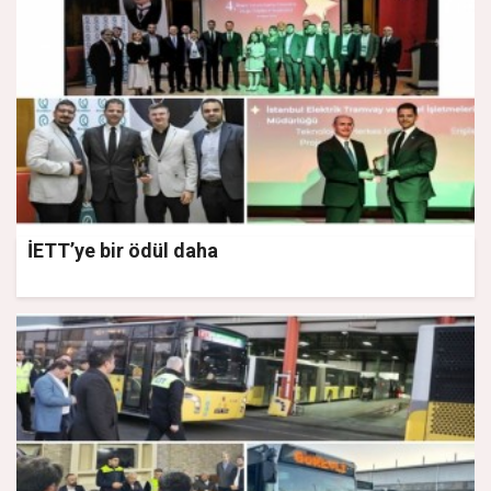
İETT’ye bir ödül daha