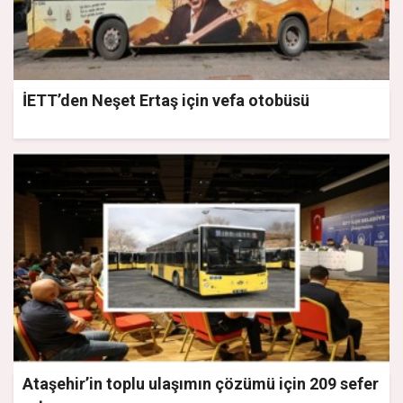
İETT’den Neşet Ertaş için vefa otobüsü
Ataşehir’in toplu ulaşımın çözümü için 209 sefer