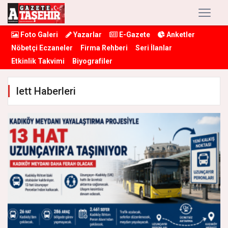
Foto Galeri
Yazarlar
E-Gazete
Anketler
Nöbetçi Eczaneler
Firma Rehberi
Seri İlanlar
Etkinlik Takvimi
Biyografiler
Iett Haberleri