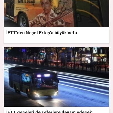
İETT’den Neşet Ertaş’a büyük vefa
İETT geceleri de seferlere devam edecek