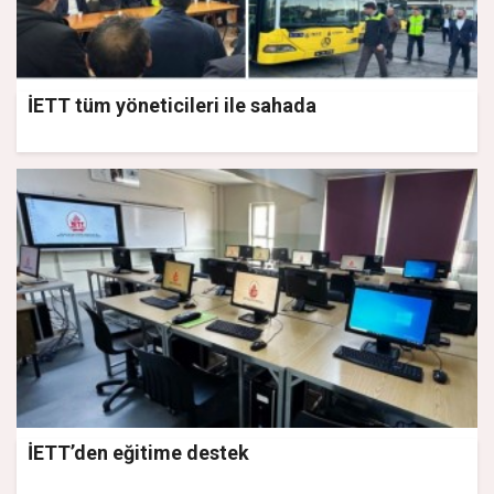
İETT tüm yöneticileri ile sahada
İETT’den eğitime destek