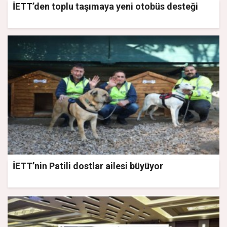
İETT’den toplu taşımaya yeni otobüs desteği
İETT’nin Patili dostlar ailesi büyüyor