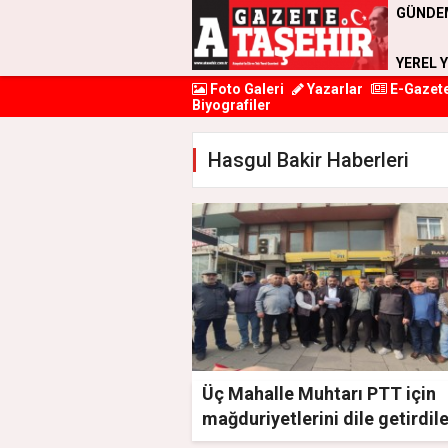
GÜNDE
YEREL 
Foto Galeri
Yazarlar
E-Gazet
Biyografiler
Hasgul Bakir Haberleri
Üç Mahalle Muhtarı PTT için
mağduriyetlerini dile getirdil