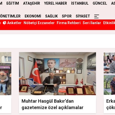
M
EĞİTİM
ATAŞEHİR
YEREL HABER
İSTANBUL
GÜNCEL
A
YÖNETİMLER
EKONOMİ
SAĞLIK
SPOR
SİYASET
e
Anketler
Nöbetçi Eczaneler
Firma Rehberi
Seri İlanlar
Etkinli
Muhtar Hasgül Bakır’dan
Erka
er
gazetemize özel açıklamalar
çökm