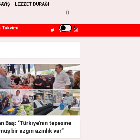
SAYİŞ
LEZZET DURAĞI
k Takvimi
n Baş: “Türkiye’nin tepesine
üş bir azgın azınlık var”