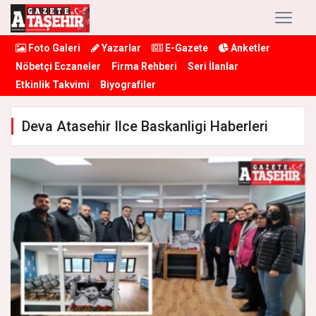
Foto Galeri
Yazarlar
E-Gazete
Anketler
Nöbetçi Eczaneler
Firma Rehberi
Seri İlanlar
Etkinlik Takvimi
Biyografiler
Deva Atasehir Ilce Baskanligi Haberleri