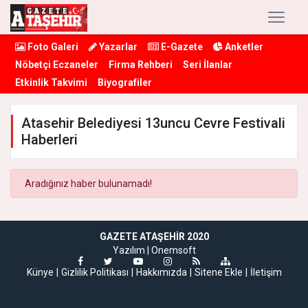
Foto Galeri
Yazarlar
E-Gazete
Anketler
Nöbetçi Eczaneler
Firma Rehberi
Seri İlanlar
Etkinlik Takvimi
Biyografiler
Atasehir Belediyesi 13uncu Cevre Festivali
Haberleri
Aradığınız haber bulunamadı!
GAZETE ATAŞEHIR 2020
Yazılım |
Onemsoft
Künye
Gizlilik Politikası
Hakkımızda
Sitene Ekle
İletişim