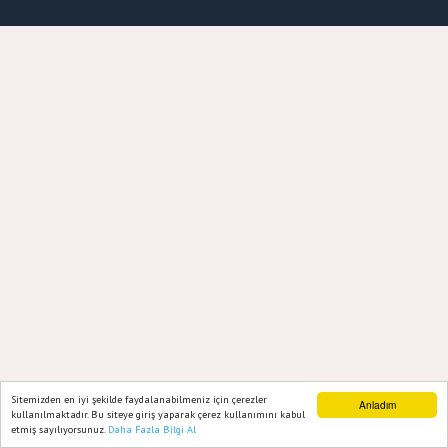
Sitemizden en iyi şekilde faydalanabilmeniz için çerezler
Anladım
kullanılmaktadır. Bu siteye giriş yaparak çerez kullanımını kabul
etmiş sayılıyorsunuz.
Daha Fazla Bilgi Al
Ana Sayfa
Web TV
Foto Galeri
Yazarlar