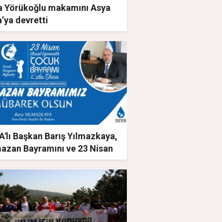
a Yörükoğlu makamını Asya
’ya devretti
'lı Başkan Barış Yılmazkaya,
azan Bayramını ve 23 Nisan
sal Egemenlik ve Çocuk
ramını kutladı