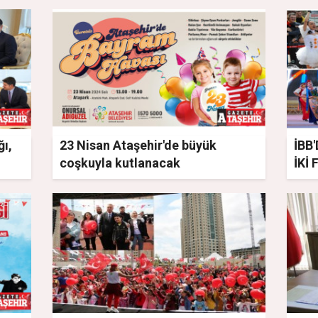
ğı,
23 Nisan Ataşehir'de büyük
İBB
coşkuyla kutlanacak
İKİ