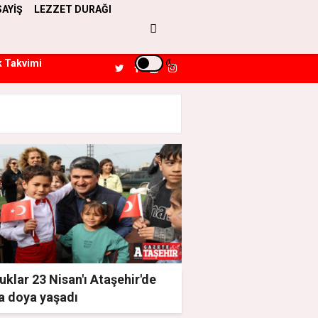
SAYİŞ
LEZZET DURAĞI
k Takvimi
klar 23 Nisan'ı Ataşehir'de
a doya yaşadı