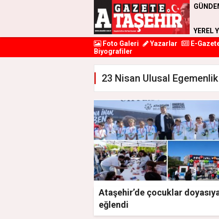
GÜNDE
YEREL 
Foto Galeri
Yazarlar
E-Gazet
Biyografiler
23 Nisan Ulusal Egemenlik
Ataşehir’de çocuklar doyasıy
eğlendi