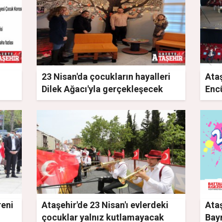
23 Nisan'da çocukların hayalleri
Ataş
Dilek Ağacı'yla gerçekleşecek
Enc
Komi
seçt
reni
Ataşehir'de 23 Nisan'ı evlerdeki
Ataş
çocuklar yalnız kutlamayacak
Bay