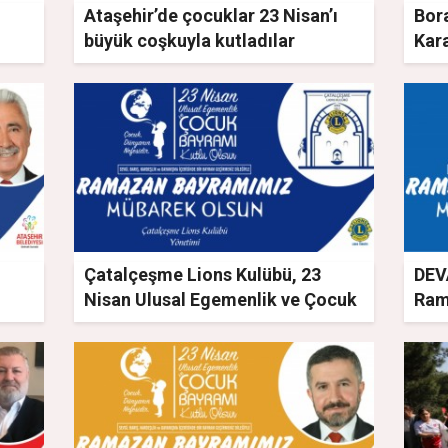
Ataşehir’de çocuklar 23 Nisan’ı
Bor
büyük coşkuyla kutladılar
Kara
Çatalçeşme Lions Kulübü, 23
DEVA
n
Nisan Ulusal Egemenlik ve Çocuk
Ram
Bayramını kutladı
Ulu
Bay