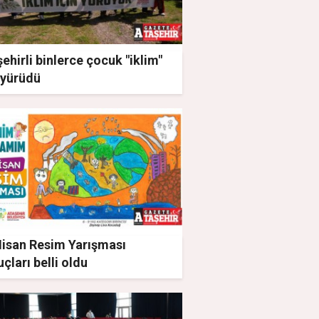
ehirli binlerce çocuk "iklim"
 yürüdü
Nisan Resim Yarışması
çları belli oldu