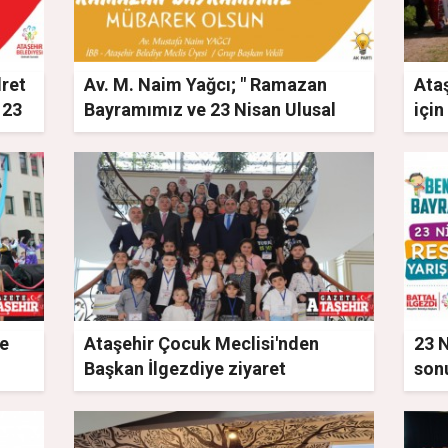
dret
Av. M. Naim Yağcı; " Ramazan
Ataş
 23
Bayramımız ve 23 Nisan Ulusal
için
ocuk
Egemenlik ve Çocuk Bayramımız
kutlu olsun"
le
Ataşehir Çocuk Meclisi'nden
23 
Başkan İlgezdiye ziyaret
sonu