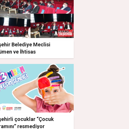
ehir Belediye Meclisi
ümen ve İhtisas
syonlarına yeni üyelerini
i
ehirli çocuklar “Çocuk
ramını” resmediyor