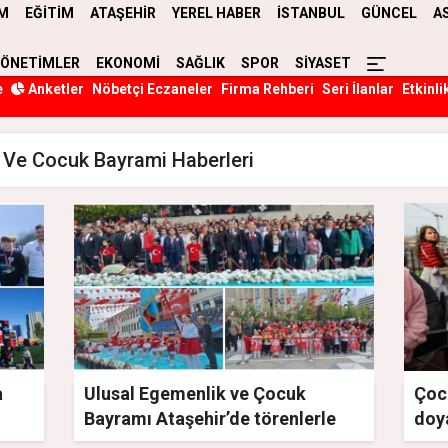
M
EĞİTİM
ATAŞEHİR
YEREL HABER
İSTANBUL
GÜNCEL
A
YÖNETİMLER
EKONOMİ
SAĞLIK
SPOR
SİYASET
e
Anketler
Nöbetçi Eczaneler
Firma Rehberi
Seri İlanlar
Etkinli
 Ve Cocuk Bayrami Haberleri
a
Ulusal Egemenlik ve Çocuk
Çocu
Bayramı Ataşehir’de törenlerle
doy
kutlandı