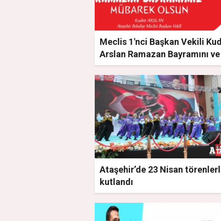
Meclis 1'nci Başkan Vekili Ku
Arslan Ramazan Bayramını ve
Nisan Ulusal Egemenlik ve Ç
Bayramını kutladı
Ataşehir’de 23 Nisan törenler
kutlandı