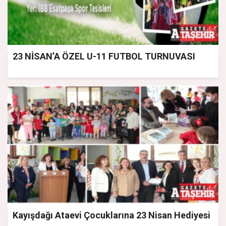
23 NİSAN’A ÖZEL U-11 FUTBOL TURNUVASI
Kayışdağı Ataevi Çocuklarına 23 Nisan Hediyesi