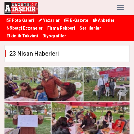
Foto Galeri
Yazarlar
E-Gazete
Anketler
Nöbetçi Eczaneler
Firma Rehberi
Seri İlanlar
Etkinlik Takvimi
Biyografiler
23 Nisan Haberleri