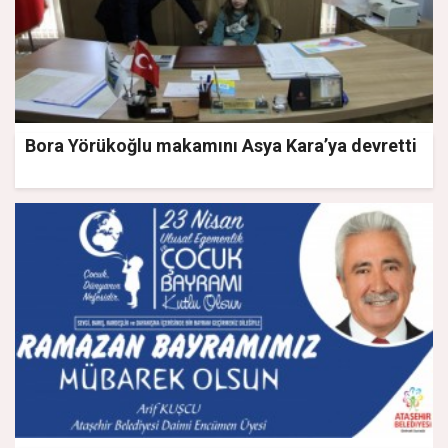
Bora Yörükoğlu makamını Asya Kara’ya devretti